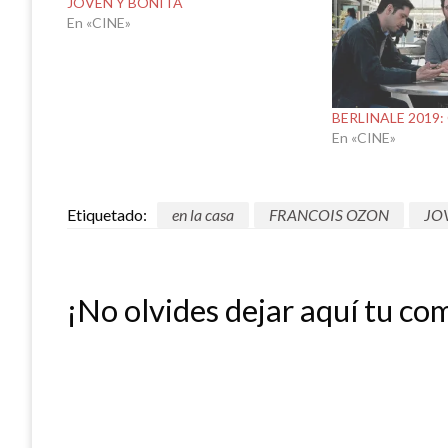
JOVEN Y BONITA
En «CINE»
BERLINALE 2019:
En «CINE»
Etiquetado:
en la casa
FRANCOIS OZON
JO
¡No olvides dejar aquí tu co