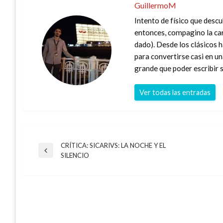
GuillermoM
Intento de físico que desc
entonces, compagino la car
dado). Desde los clásicos h
para convertirse casi en u
grande que poder escribir s
Ver todas las entradas
CRÍTICA: SICARIVS: LA NOCHE Y EL
Navegación
Entrada
SILENCIO
anterior
de
entradas