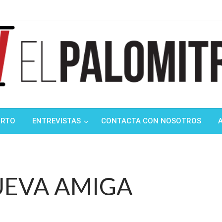
ndustria de cine española y latinoamericana
mitrón
ORTO
ENTREVISTAS
CONTACTA CON NOSOTROS
UEVA AMIGA