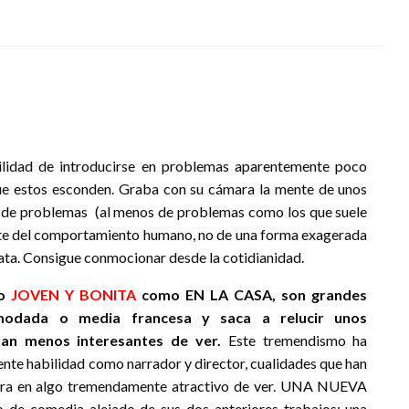
bilidad de introducirse en problemas aparentemente poco
ue estos esconden. Graba con su cámara la mente de unos
tes de problemas (al menos de problemas como los que suele
mite del comportamiento humano, no de una forma exagerada
rata. Consigue conmocionar desde la cotidianidad.
to
JOVEN Y BONITA
como EN LA CASA, son grandes
omodada o media francesa y saca a relucir unos
an menos interesantes de ver.
Este tremendismo ha
ente habilidad como narrador y director, cualidades que han
iera en algo tremendamente atractivo de ver. UNA NUEVA
de comedia alejado de sus dos anteriores trabajos; una