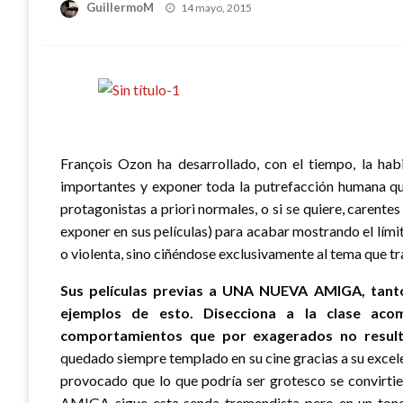
Publicado
GuillermoM
14 mayo, 2015
el
François Ozon ha desarrollado, con el tiempo, la ha
importantes y exponer toda la putrefacción humana q
protagonistas a priori normales, o si se quiere, caren
exponer en sus películas) para acabar mostrando el lí
o violenta, sino ciñéndose exclusivamente al tema que t
Sus películas previas a UNA NUEVA AMIGA, tan
ejemplos de esto. Disecciona a la clase ac
comportamientos que por exagerados no result
quedado siempre templado en su cine gracias a su excel
provocado que lo que podría ser grotesco se convirt
AMIGA sigue esta senda tremendista pero en un tono 