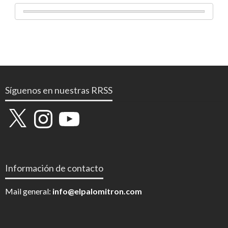
Síguenos en nuestras RRSS
X
Instagram
YouTube
Información de contacto
Mail general:
info@elpalomitron.com