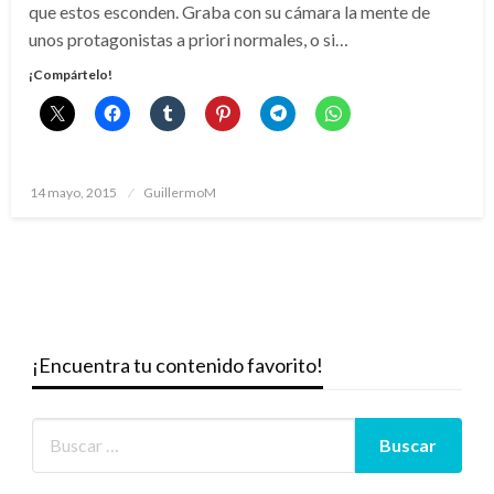
que estos esconden. Graba con su cámara la mente de
unos protagonistas a priori normales, o si…
¡Compártelo!
Publicado
14 mayo, 2015
GuillermoM
el
¡Encuentra tu contenido favorito!