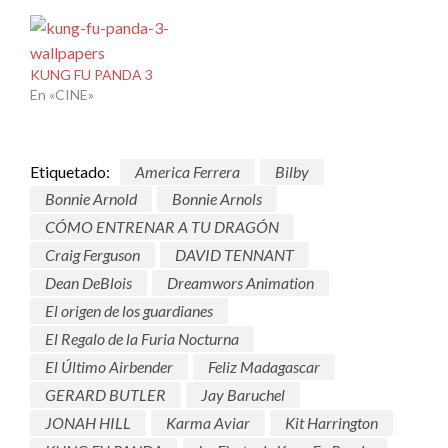
KUNG FU PANDA 3
En «CINE»
Etiquetado:
America Ferrera
Bilby
Bonnie Arnold
Bonnie Arnols
CÓMO ENTRENAR A TU DRAGÓN
Craig Ferguson
DAVID TENNANT
Dean DeBlois
Dreamwors Animation
El origen de los guardianes
El Regalo de la Furia Nocturna
El Último Airbender
Feliz Madagascar
GERARD BUTLER
Jay Baruchel
JONAH HILL
Karma Aviar
Kit Harrington