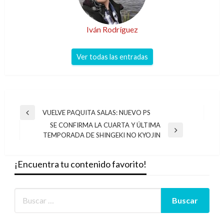
Iván Rodríguez
Ver todas las entradas
Navegación
VUELVE PAQUITA SALAS: NUEVO PS
Entrada
de
SE CONFIRMA LA CUARTA Y ÚLTIMA
anterior
Entrada
TEMPORADA DE SHINGEKI NO KYOJIN
entradas
siguiente
¡Encuentra tu contenido favorito!