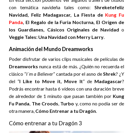
con temática navideña tales como:
Shreketefeliz
Navidad, Feliz Madagascar, La Fiesta de
Kung Fu
Panda
, El Regalo de la Furia Nocturna, El Orígen de
los Guardianes, Cásicos Originales de Navidad
o
Veggie Tales: Una Navidad con Merry Larry
.
Animación del Mundo Dreamworks
Poder disfrutar de varios clips musicales de películas de
Dreamworks
nunca está de más. ¿Quién no recuerda el
clásico “
I´m a Believer
” cantada por el asno de
Shrek
? ¿Y
del “
I Like to Move it, Move It
” de
Madagascar
?
Podrás encontrar hasta 6 vídeos con una duración breve
de alrededor de 1 minuto que pasan también por
Kung
Fu Panda
,
The Croods
,
Turbo
y, como no podía ser de
otra manera,
Cómo Entrenar a tu Dragón
.
Cómo entrenar a tu Dragón 3