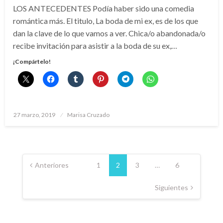
LOS ANTECEDENTES Podía haber sido una comedia
romántica más. El titulo, La boda de mi ex, es de los que
dan la clave de lo que vamos a ver. Chica/o abandonada/o
recibe invitación para asistir a la boda de su ex,…
¡Compártelo!
Publicado
27 marzo, 2019
Marisa Cruzado
el
Paginación
de
Anteriores
1
2
3
…
6
entradas
Siguientes