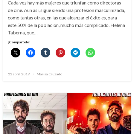
Cada vez hay más mujeres que triunfan como directoras
de cine. Aún así, sigue siendo una profesión masculinizada,
como tantas otras, en las que alcanzar el éxito es, para
este 50% de la población, mucho más complicado. Helena
Taberna, que…
¡Compártelo!
Publicado
22 abril, 2019
Marisa Cruzado
el