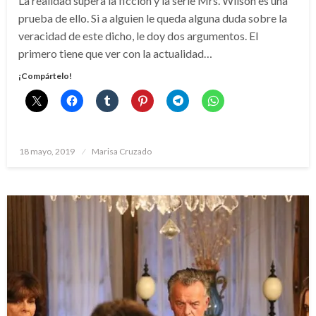
La realidad supera la ficción y la serie Mrs. Wilson es una
prueba de ello. Si a alguien le queda alguna duda sobre la
veracidad de este dicho, le doy dos argumentos. El
primero tiene que ver con la actualidad…
¡Compártelo!
Publicado
18 mayo, 2019
Marisa Cruzado
el