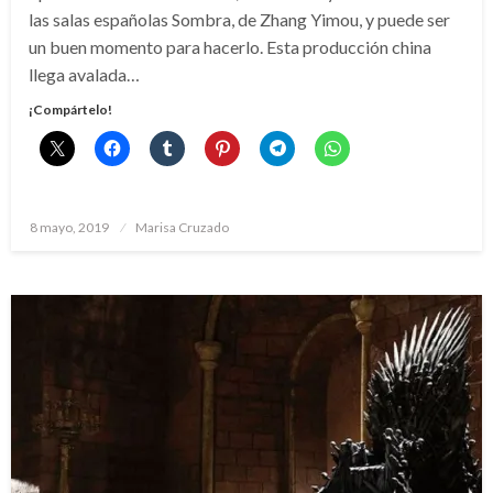
las salas españolas Sombra, de Zhang Yimou, y puede ser
un buen momento para hacerlo. Esta producción china
llega avalada…
¡Compártelo!
Publicado
8 mayo, 2019
Marisa Cruzado
el