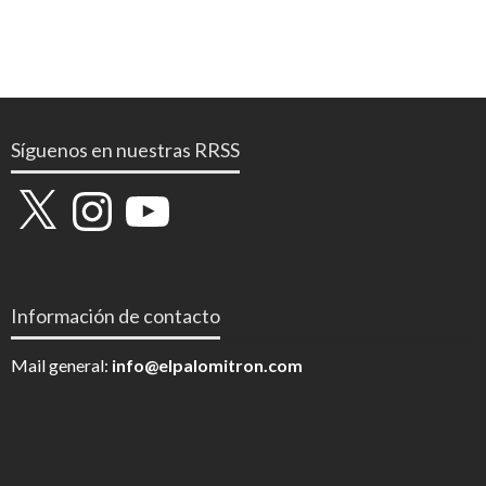
Síguenos en nuestras RRSS
X
Instagram
YouTube
Información de contacto
Mail general:
info@elpalomitron.com