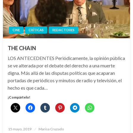
CINE
CRÍTICAS
REDACTORES
THE CHAIN
LOS ANTECEDENTES Periódicamente, la opinión pública
se ve alterada por el debate del derecho a una muerte
digna. Más allá de las disputas políticas que acaparan
portadas de periódicos y minutos de radio y televisión, el
hecho es que cada…
¡Compártelo!
Publicado
15 mayo, 2019
Marisa Cruzado
el