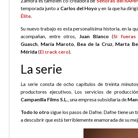
Zamora es también co-creadora de
Señoras del hAM
temporada junto a
Carlos del Hoyo
y en la que ha diri
Élite
.
Su nuevo trabajo es esta personalísima historia, en la q
acompañan, entre otros,
Juan Blanco
(
Si fueras
Guasch
,
María Maroto
,
Bea de la Cruz
,
Marta Be
Mérida
(
El crack cero
).
La serie
La serie consta de ocho capítulos de treinta minuto
productores ejecutivos. Los servicios de producci
Campanilla Films S.L.
, una empresa subsidiaria de
Man
Todo lo otro
sigue los pasos de Dafne. Dafne tiene un t
a descubrir que está terriblemente enamorada de su me