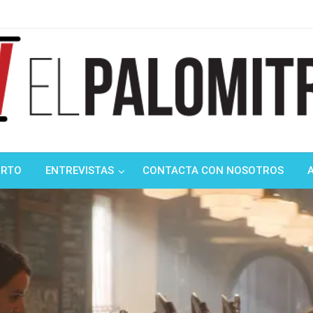
ndustria de cine española y latinoamericana
mitrón
ORTO
ENTREVISTAS
CONTACTA CON NOSOTROS