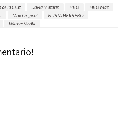
 de la Cruz
David Matarín
HBO
HBO Max
r
Max Original
NURIA HERRERO
WarnerMedia
mentario!