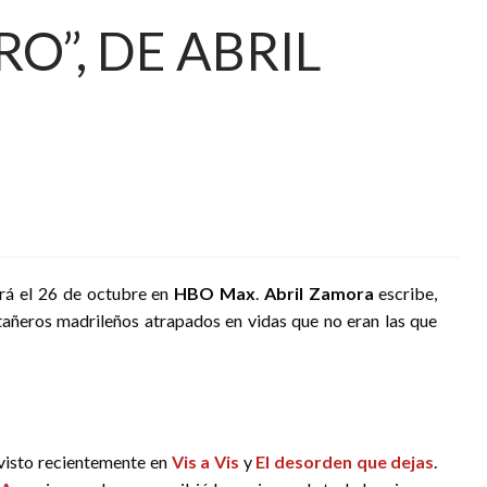
O”, DE ABRIL
ará el 26 de octubre en
HBO Max
.
Abril Zamora
escribe,
ntañeros madrileños atrapados en vidas que no eran las que
 visto recientemente en
Vis a Vis
y
El desorden que dejas
.