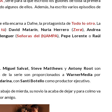
PA
, serie para la que escribió los guiones de toda la primera
gido algunos de ellos. Además, ha escrito varios episodios de
ue ella encarna a Dafne, la protagonista de
Todo lo otro
. La
 tú
)
David Matarín
,
Nuria Herrero
(
Zerø
)
,
Andrea
lenguer
(
Señoras del (h)AMPA
),
Pepe Lorente
o
Raúl
s.
Miguel Salvat
,
Steve Matthews
y
Antony Root
son
ón de la serie son proporcionados a
WarnerMedia
por
darina
, con
Santi Botello
como productor ejecutivo.
rabajo de mierda, su novio la acaba de dejar y para colmo va
jor amigo.