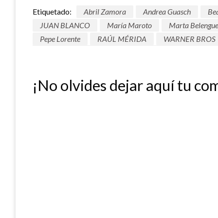
Etiquetado:
Abril Zamora
Andrea Guasch
Bea
JUAN BLANCO
María Maroto
Marta Belengue
Pepe Lorente
RAÚL MÉRIDA
WARNER BROS
¡No olvides dejar aquí tu co