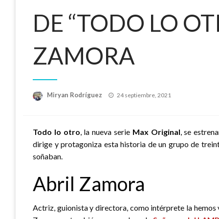
DE “TODO LO OTR
ZAMORA
Publicado
Miryan Rodríguez
24 septiembre, 2021
el
Todo lo otro
, la nueva serie
Max Original
, se estren
dirige y protagoniza esta historia de un grupo de trei
soñaban.
Abril Zamora
Actriz, guionista y directora, como intérprete la hemos