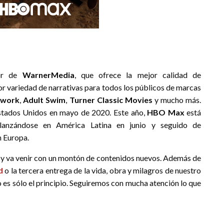
dor de
WarnerMedia
, que ofrece la mejor calidad de
r variedad de narrativas para todos los públicos de marcas
twork
,
Adult Swim
,
Turner Classic Movies
y mucho más.
Estados Unidos en mayo de 20
2
0. Este año,
HBO Max
está
lanzándose en América Latina en junio y seguido de
 Europa.
 y va venir con un montón de contenidos nuevos. Además de
d
o la tercera entrega de la vida, obra y milagros de nuestro
to es sólo el principio. Seguiremos con mucha atención lo que