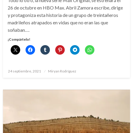
Todo lo otro, la nueva serie Max Original, se estrenará el
26 de octubre en HBO Max. Abril Zamora escribe, dirige
y protagoniza esta historia de un grupo de treintañeros
madrileños atrapados en vidas que no eran las que
soñaban….
¡Compártelo!
Publicado
24 septiembre, 2021
Miryan Rodríguez
el