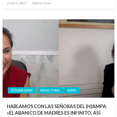
Publicado
24 abril, 2021
Alberto Tovar
el
DOSSIER SERIES
REDACTORES
SERIES
HABLAMOS CON LAS SEÑORAS DEL (H)AMPA:
«EL ABANICO DE MADRES ES INFINITO, ASÍ