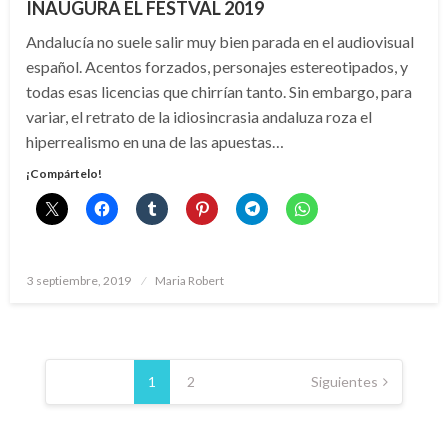
INAUGURA EL FESTVAL 2019
Andalucía no suele salir muy bien parada en el audiovisual
español. Acentos forzados, personajes estereotipados, y
todas esas licencias que chirrían tanto. Sin embargo, para
variar, el retrato de la idiosincrasia andaluza roza el
hiperrealismo en una de las apuestas…
¡Compártelo!
Publicado
3 septiembre, 2019
Maria Robert
el
Paginación
de
1
2
Siguientes
entradas