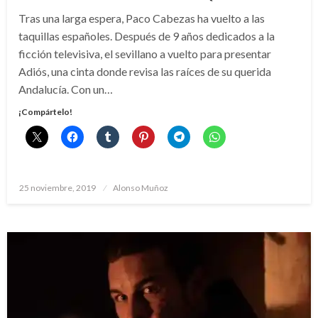
Tras una larga espera, Paco Cabezas ha vuelto a las
taquillas españoles. Después de 9 años dedicados a la
ficción televisiva, el sevillano a vuelto para presentar
Adiós, una cinta donde revisa las raíces de su querida
Andalucía. Con un…
¡Compártelo!
Publicado
25 noviembre, 2019
Alonso Muñoz
el