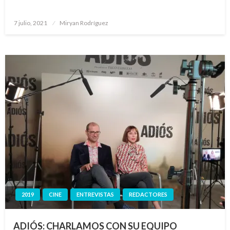
Publicado
7 julio, 2021
Miryan Rodríguez
el
2019
CINE
ENTREVISTAS
REDACTORES
ADIÓS: CHARLAMOS CON SU EQUIPO