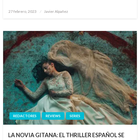
Publicado
27 febrero, 2023
Javier Alpañez
el
REDACTORES
REVIEWS
SERIES
LA NOVIA GITANA: EL THRILLER ESPAÑOL SE