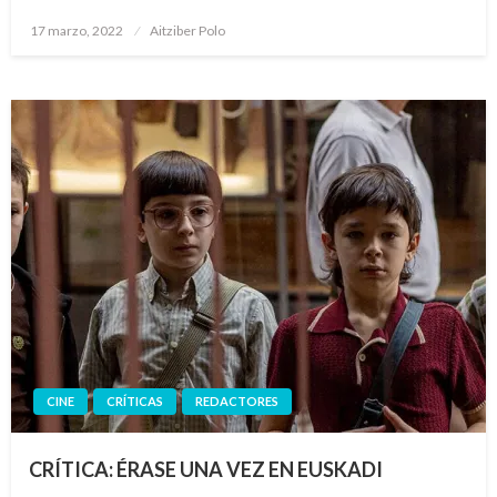
Publicado
17 marzo, 2022
Aitziber Polo
el
CINE
CRÍTICAS
REDACTORES
CRÍTICA: ÉRASE UNA VEZ EN EUSKADI