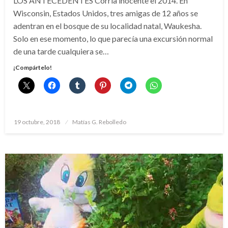
LOS ANTECEDENTES Corría inocente el 2014. En
Wisconsin, Estados Unidos, tres amigas de 12 años se
adentran en el bosque de su localidad natal, Waukesha.
Solo en ese momento, lo que parecía una excursión normal
de una tarde cualquiera se…
¡Compártelo!
Publicado
19 octubre, 2018
Matías G. Rebolledo
el