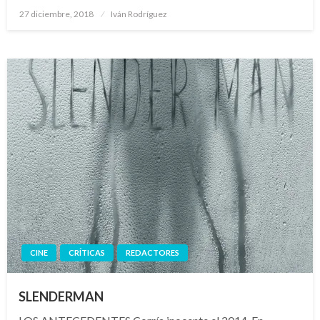
Publicado
27 diciembre, 2018
Iván Rodríguez
el
CINE
CRÍTICAS
REDACTORES
SLENDERMAN