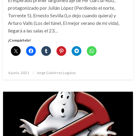
El esperado primer largometraje de Fer García-Ruiz,
protagonizado por Julián López (Perdiendo el norte,
Torrente 5), Ernesto Sevilla (Lo dejo cuando quiera) y
Arturo Valls (Los del túnel, El mejor verano de mi vida),
llegará a las salas el 23…
¡Compártelo!
Publicado
6 junio, 2021
Jorge Gutiérrez Leguina
el