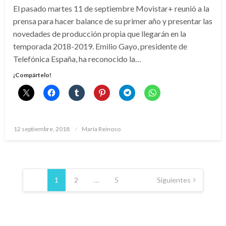
El pasado martes 11 de septiembre Movistar+ reunió a la
prensa para hacer balance de su primer año y presentar las
novedades de producción propia que llegarán en la
temporada 2018-2019. Emilio Gayo, presidente de
Telefónica España, ha reconocido la…
¡Compártelo!
Publicado
12 septiembre, 2018
María Reinoso
el
Paginación
de
1
2
…
5
Siguientes
entradas