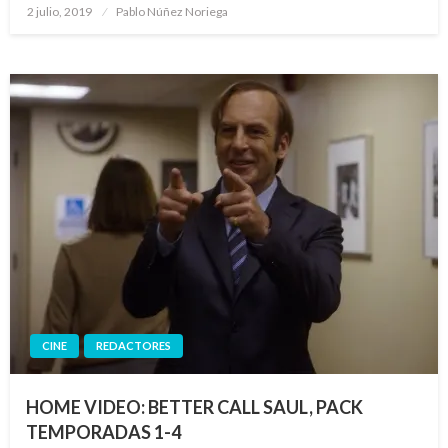
Publicado
2 julio, 2019
Pablo Núñez Noriega
el
CINE
REDACTORES
HOME VIDEO: BETTER CALL SAUL, PACK
TEMPORADAS 1-4