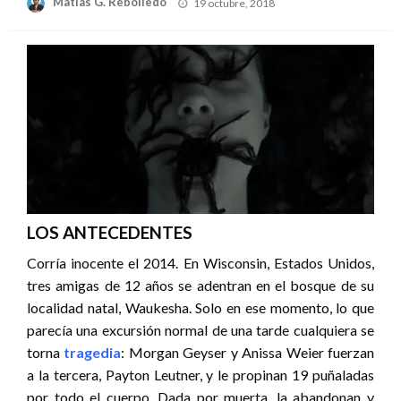
Publicado
Matías G. Rebolledo
19 octubre, 2018
el
LOS ANTECEDENTES
Corría inocente el 2014. En Wisconsin, Estados Unidos,
tres amigas de 12 años se adentran en el bosque de su
localidad natal, Waukesha. Solo en ese momento, lo que
parecía una excursión normal de una tarde cualquiera se
torna
tragedia
: Morgan Geyser y Anissa Weier fuerzan
a la tercera, Payton Leutner, y le propinan 19 puñaladas
por todo el cuerpo. Dada por muerta, la abandonan y