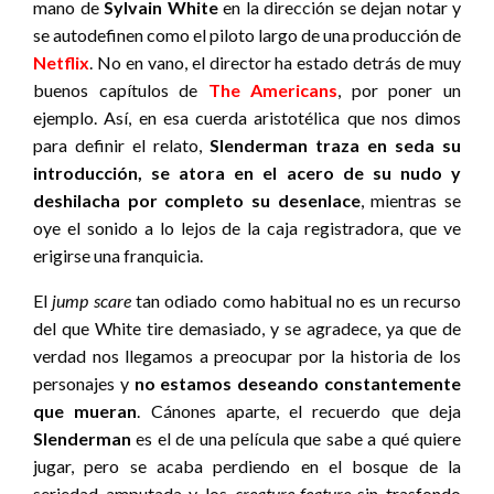
mano de
Sylvain White
en la dirección se dejan notar y
se autodefinen como el piloto largo de una producción de
Netflix
. No en vano, el director ha estado detrás de muy
buenos capítulos de
The Americans
, por poner un
ejemplo. Así, en esa cuerda aristotélica que nos dimos
para definir el relato,
Slenderman traza en seda su
introducción, se atora en el acero de su nudo y
deshilacha por completo su desenlace
, mientras se
oye el sonido a lo lejos de la caja registradora, que ve
erigirse una franquicia.
El
jump scare
tan odiado como habitual no es un recurso
del que White tire demasiado, y se agradece, ya que de
verdad nos llegamos a preocupar por la historia de los
personajes y
no estamos deseando constantemente
que mueran
. Cánones aparte, el recuerdo que deja
Slenderman
es el de una película que sabe a qué quiere
jugar, pero se acaba perdiendo en el bosque de la
seriedad amputada y los
creature-feature
sin trasfondo