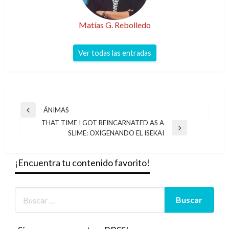
Matías G. Rebolledo
Ver todas las entradas
Navegación
ÁNIMAS
Entrada
de
THAT TIME I GOT REINCARNATED AS A
anterior
Entrada
SLIME: OXIGENANDO EL ISEKAI
entradas
siguiente
¡Encuentra tu contenido favorito!