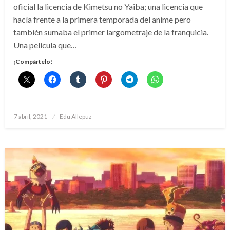
oficial la licencia de Kimetsu no Yaiba; una licencia que
hacía frente a la primera temporada del anime pero
también sumaba el primer largometraje de la franquicia.
Una película que…
¡Compártelo!
Publicado
7 abril, 2021
Edu Allepuz
el