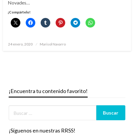
Novades…
¡Compártelo!
Publicado
24 enero, 2020
Marisol Navarro
el
¡Encuentra tu contenido favorito!
¡Síguenos en nuestras RRSS!