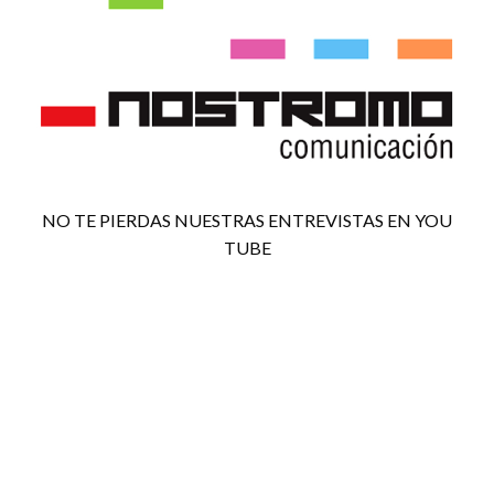
NO TE PIERDAS NUESTRAS ENTREVISTAS EN YOU
TUBE