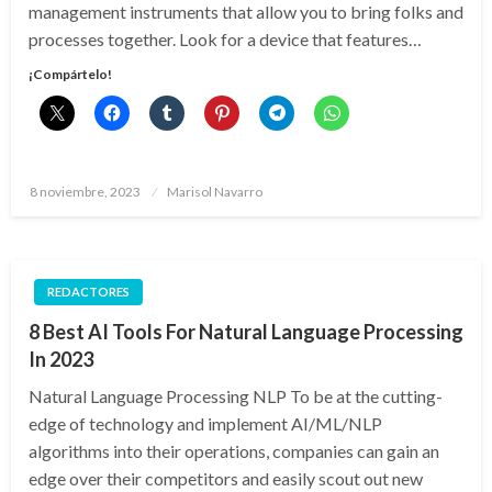
management instruments that allow you to bring folks and
processes together. Look for a device that features…
¡Compártelo!
Publicado
8 noviembre, 2023
Marisol Navarro
el
REDACTORES
8 Best AI Tools For Natural Language Processing
In 2023
Natural Language Processing NLP To be at the cutting-
edge of technology and implement AI/ML/NLP
algorithms into their operations, companies can gain an
edge over their competitors and easily scout out new