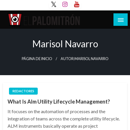
Saltar
al
contenido
Tu espacio de la industria de cine española y
El Palomitrón
latinoamericana
Marisol Navarro
PÁGINA DE INICIO
AUTOR:MARISOL NAVARRO
REDACTORES
What Is Alm Utility Lifecycle Management?
It focuses on the automation of processes and the
integration of teams across the complete utility lifecycle.
ALM instruments basically operate as project