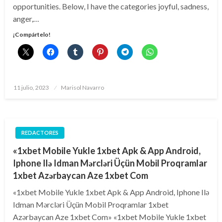
opportunities. Below, I have the categories joyful, sadness,
anger,…
¡Compártelo!
Publicado
11 julio, 2023
Marisol Navarro
el
REDACTORES
«1xbet Mobile Yukle 1xbet Apk & App Android,
Iphone Ilə Idman Mərcləri Üçün Mobil Proqramlar
1xbet Azərbaycan Aze 1xbet Com
«1xbet Mobile Yukle 1xbet Apk & App Android, Iphone Ilə
Idman Mərcləri Üçün Mobil Proqramlar 1xbet
Azərbaycan Aze 1xbet Com» «1xbet Mobile Yukle 1xbet