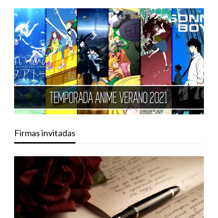
Firmas invitadas