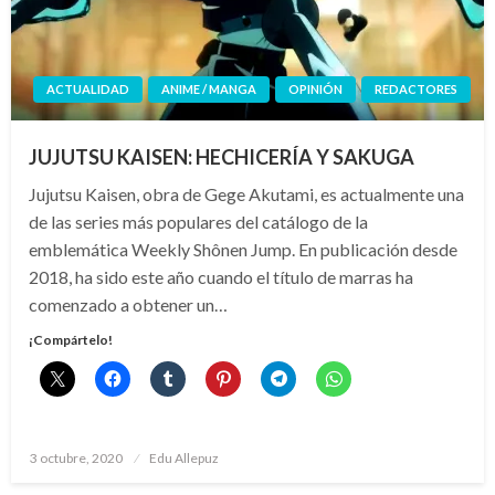
ACTUALIDAD
ANIME / MANGA
OPINIÓN
REDACTORES
JUJUTSU KAISEN: HECHICERÍA Y SAKUGA
Jujutsu Kaisen, obra de Gege Akutami, es actualmente una
de las series más populares del catálogo de la
emblemática Weekly Shônen Jump. En publicación desde
2018, ha sido este año cuando el título de marras ha
comenzado a obtener un…
¡Compártelo!
Publicado
3 octubre, 2020
Edu Allepuz
el