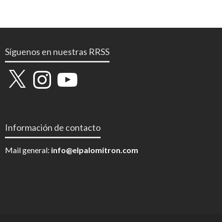
Síguenos en nuestras RRSS
X
Instagram
YouTube
Información de contacto
Mail general:
info@elpalomitron.com