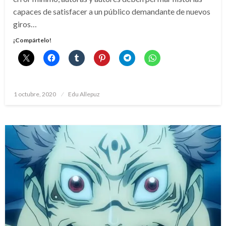
capaces de satisfacer a un público demandante de nuevos
giros…
¡Compártelo!
Publicado
1 octubre, 2020
Edu Allepuz
el