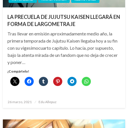
LA PRECUELA DE JUJUTSU KAISEN LLEGARÁ EN
FORMA DE LARGOMETRAJE
Tras llevar en emisión aproximadamente medio año, la
primera temporada de Jujutsu Kaisen llegaba hoy a su fin
con su vigesimocuarto capítulo. Lo hacía, por supuesto,
bajo la atenta mirada de un fandom que no deja de crecer
y poner…
¡Compártelo!
Publicado
26 marzo, 2021
Edu Allepuz
el