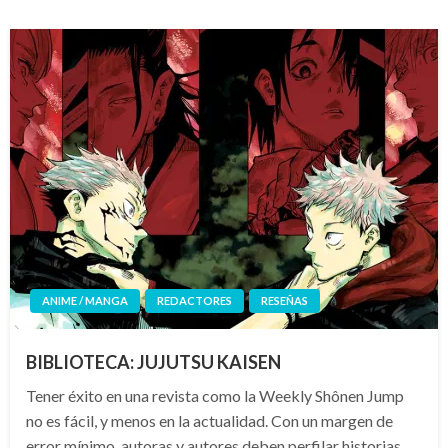
ANIME / MANGA
REDACTORES
RESEÑAS
BIBLIOTECA: JUJUTSU KAISEN
Tener éxito en una revista como la Weekly Shônen Jump
no es fácil, y menos en la actualidad. Con un margen de
error mínimo, autoras y autores deben perfilar historias