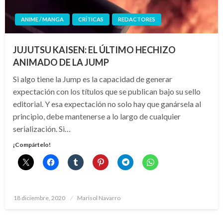
ANIME / MANGA
CRÍTICAS
REDACTORES
JUJUTSU KAISEN: EL ÚLTIMO HECHIZO
ANIMADO DE LA JUMP
Si algo tiene la Jump es la capacidad de generar
expectación con los títulos que se publican bajo su sello
editorial. Y esa expectación no solo hay que ganársela al
principio, debe mantenerse a lo largo de cualquier
serialización. Si…
¡Compártelo!
Publicado
18 diciembre, 2020
Marisol Navarro
el