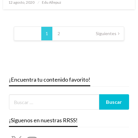
Publicado
12 agosto, 2020
Edu Allepuz
el
Paginación
de
1
2
Siguientes
entradas
¡Encuentra tu contenido favorito!
¡Síguenos en nuestras RRSS!
X
Instagram
YouTube