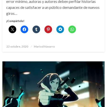
error mínimo, autoras y autores deben perfilar historias
capaces de satisfacer a un público demandante de nuevos
giros…
¡Compártelo!
Publicado
22 octubre, 2020
Marisol Navarro
el