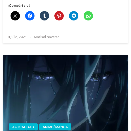
¡Compártelo!
Publicado
4 julio, 2021
Marisol Navarro
el
ACTUALIDAD
ANIME / MANGA