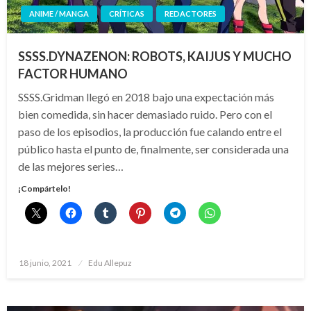
ANIME / MANGA
CRÍTICAS
REDACTORES
SSSS.DYNAZENON: ROBOTS, KAIJUS Y MUCHO
FACTOR HUMANO
SSSS.Gridman llegó en 2018 bajo una expectación más
bien comedida, sin hacer demasiado ruido. Pero con el
paso de los episodios, la producción fue calando entre el
público hasta el punto de, finalmente, ser considerada una
de las mejores series…
¡Compártelo!
Publicado
18 junio, 2021
Edu Allepuz
el