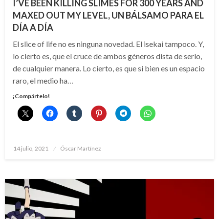
I’VE BEEN KILLING SLIMES FOR 300 YEARS AND
MAXED OUT MY LEVEL, UN BÁLSAMO PARA EL
DÍA A DÍA
El slice of life no es ninguna novedad. El isekai tampoco. Y,
lo cierto es, que el cruce de ambos géneros dista de serlo,
de cualquier manera. Lo cierto, es que si bien es un espacio
raro, el medio ha…
¡Compártelo!
Publicado
14 julio, 2021
Óscar Martínez
el