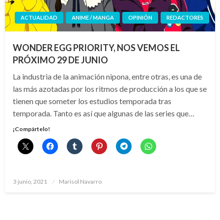
ACTUALIDAD
ANIME / MANGA
OPINIÓN
REDACTORES
WONDER EGG PRIORITY, NOS VEMOS EL
PRÓXIMO 29 DE JUNIO
La industria de la animación nipona, entre otras, es una de
las más azotadas por los ritmos de producción a los que se
tienen que someter los estudios temporada tras
temporada. Tanto es así que algunas de las series que…
¡Compártelo!
Publicado
3 junio, 2021
Marisol Navarro
el
Paginación