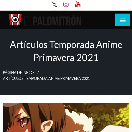
Saltar
al
contenido
Tu espacio de la industria de cine española y
El Palomitrón
latinoamericana
Artículos Temporada Anime
Primavera 2021
PÁGINA DE INICIO
ARTÍCULOS TEMPORADA ANIME PRIMAVERA 2021