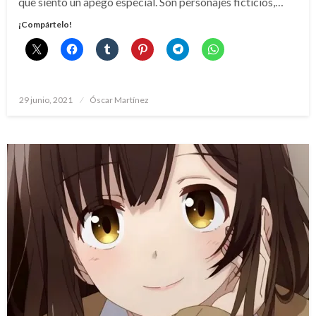
que siento un apego especial. Son personajes ficticios,…
¡Compártelo!
Publicado
29 junio, 2021
Óscar Martínez
el