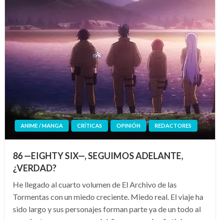
ANIME / MANGA
CRÍTICAS
OPINIÓN
REDACTORES
86 —EIGHTY SIX—, SEGUIMOS ADELANTE,
¿VERDAD?
He llegado al cuarto volumen de El Archivo de las
Tormentas con un miedo creciente. Miedo real. El viaje ha
sido largo y sus personajes forman parte ya de un todo al