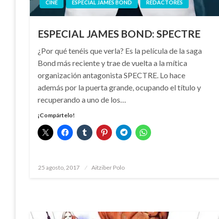
CINE
ESPECIAL JAMES BOND
REDACTORES
ESPECIAL JAMES BOND: SPECTRE
¿Por qué tenéis que verla? Es la película de la saga
Bond más reciente y trae de vuelta a la mítica
organización antagonista SPECTRE. Lo hace
además por la puerta grande, ocupando el título y
recuperando a uno de los…
¡Compártelo!
Publicado
25 agosto, 2017
Aitziber Polo
el