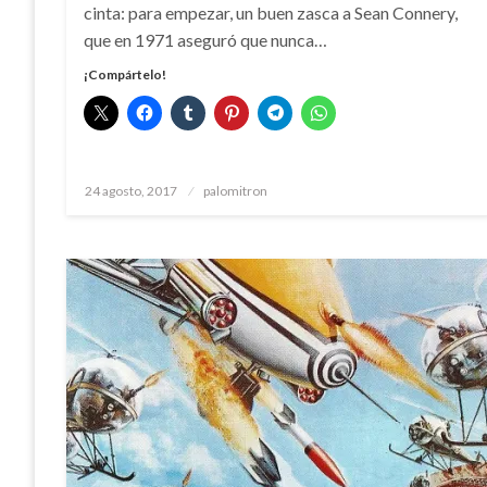
cinta: para empezar, un buen zasca a Sean Connery,
que en 1971 aseguró que nunca…
¡Compártelo!
Publicado
24 agosto, 2017
palomitron
el