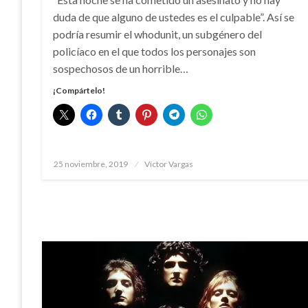
duda de que alguno de ustedes es el culpable”. Así se
podría resumir el whodunit, un subgénero del
policíaco en el que todos los personajes son
sospechosos de un horrible…
¡Compártelo!
Publicado
25 noviembre, 2019
Víctor Vargas
el