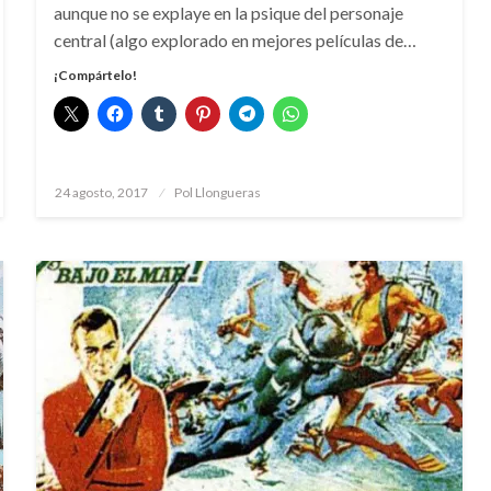
aunque no se explaye en la psique del personaje
central (algo explorado en mejores películas de…
¡Compártelo!
Publicado
24 agosto, 2017
Pol Llongueras
el