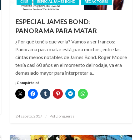
CINE
ESPECIAL JAMES BOND
REDACTORES
ESPECIAL JAMES BOND:
PANORAMA PARA MATAR
¿Por qué tenéis que verla? Vamos a ser francos:
Panorama para matar está, para muchos, entre las
cintas menos notables de James Bond. Roger Moore
tenía casi 60 años en el momento del rodaje, ya era
demasiado mayor para interpretar a…
¡Compártelo!
Publicado
24 agosto, 2017
Pol Llongueras
el