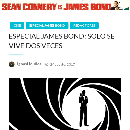
CINE
ESPECIAL JAMES BOND
REDACTORES
ESPECIAL JAMES BOND: SOLO SE
VIVE DOS VECES
Publicado
Ignasi Muñoz
24 agosto, 2017
el