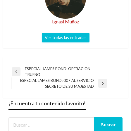
Ignasi Muñoz
Ver todas las entradas
Navegación
ESPECIAL JAMES BOND: OPERACIÓN
Entrada
TRUENO
de
anterior
ESPECIAL JAMES BOND: 007 AL SERVICIO
entradas
Entrada
SECRETO DE SU MAJESTAD
siguiente
¡Encuentra tu contenido favorito!