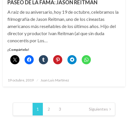
PASEO DE LA FAMA: JASON REITMAN
A raíz de su aniversario, hoy 19 de octubre, celebramos la
filmografía de Jason Reitman, uno de los cineastas
americanos más reseñables de los últimos años. Hijo del
director y productor Ivan Reitman (al que sin duda
conoceréis por Los…
¡Compártelo!
Publicado
19 octubre, 2019
Juan Luis Martínez
el
Paginación
de
1
2
3
Siguientes
entradas