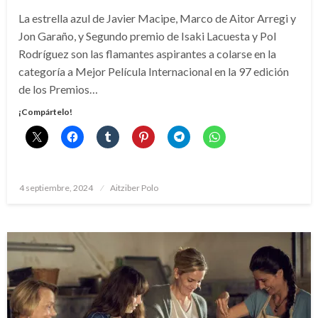
La estrella azul de Javier Macipe, Marco de Aitor Arregi y
Jon Garaño, y Segundo premio de Isaki Lacuesta y Pol
Rodríguez son las flamantes aspirantes a colarse en la
categoría a Mejor Película Internacional en la 97 edición
de los Premios…
¡Compártelo!
Publicado
4 septiembre, 2024
Aitziber Polo
el