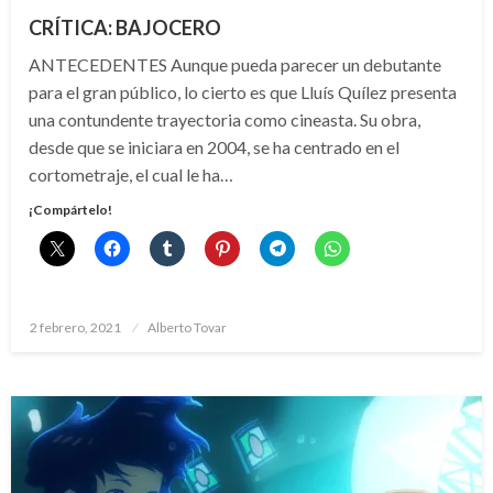
CRÍTICA: BAJOCERO
ANTECEDENTES Aunque pueda parecer un debutante
para el gran público, lo cierto es que Lluís Quílez presenta
una contundente trayectoria como cineasta. Su obra,
desde que se iniciara en 2004, se ha centrado en el
cortometraje, el cual le ha…
¡Compártelo!
Publicado
2 febrero, 2021
Alberto Tovar
el