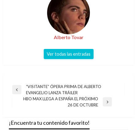
Alberto Tovar
Ver todas las entradas
Navegación
“VISITANTE” ÓPERA PRIMA DE ALBERTO
Entrada
EVANGELIO LANZA TRÁILER
de
anterior
HBO MAX LLEGA A ESPAÑA EL PRÓXIMO
entradas
Entrada
26 DE OCTUBRE
siguiente
¡Encuentra tu contenido favorito!