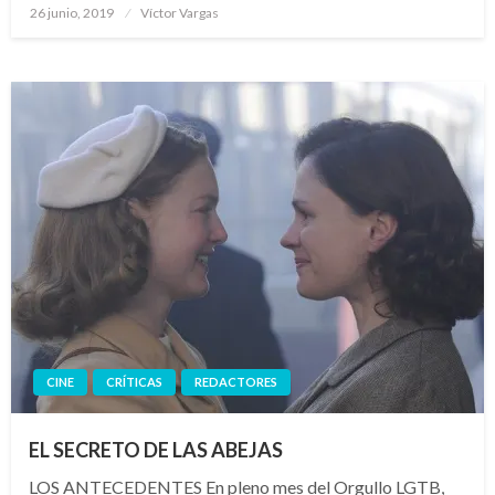
Publicado
26 junio, 2019
Víctor Vargas
el
CINE
CRÍTICAS
REDACTORES
EL SECRETO DE LAS ABEJAS
LOS ANTECEDENTES En pleno mes del Orgullo LGTB,