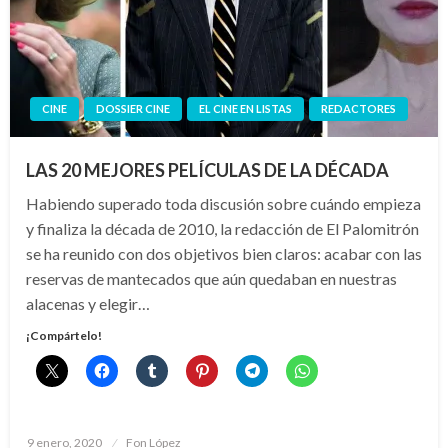
CINE
DOSSIER CINE
EL CINE EN LISTAS
REDACTORES
LAS 20 MEJORES PELÍCULAS DE LA DÉCADA
Habiendo superado toda discusión sobre cuándo empieza
y finaliza la década de 2010, la redacción de El Palomitrón
se ha reunido con dos objetivos bien claros: acabar con las
reservas de mantecados que aún quedaban en nuestras
alacenas y elegir…
¡Compártelo!
Publicado
9 enero, 2020
Fon López