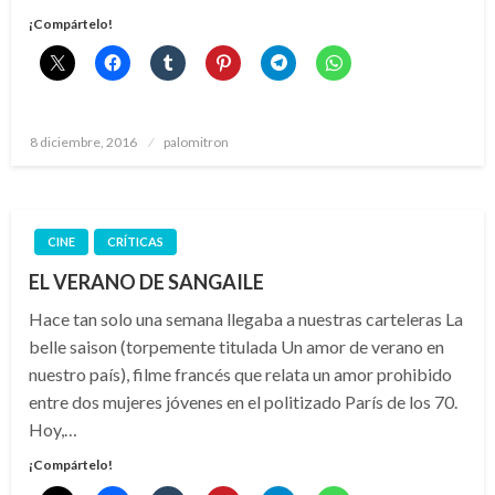
¡Compártelo!
Publicado
8 diciembre, 2016
palomitron
el
CINE
CRÍTICAS
EL VERANO DE SANGAILE
Hace tan solo una semana llegaba a nuestras carteleras La
belle saison (torpemente titulada Un amor de verano en
nuestro país), filme francés que relata un amor prohibido
entre dos mujeres jóvenes en el politizado París de los 70.
Hoy,…
¡Compártelo!