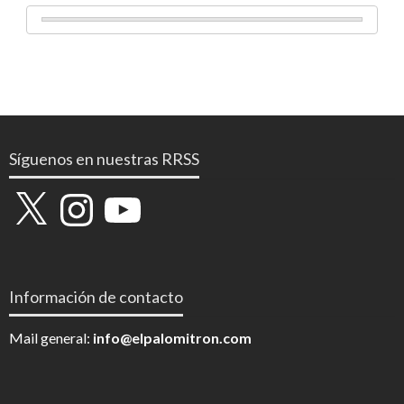
Síguenos en nuestras RRSS
X
Instagram
YouTube
Información de contacto
Mail general:
info@elpalomitron.com