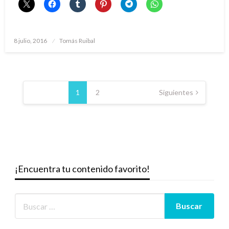
Publicado
8 julio, 2016
Tomás Ruibal
el
Paginación
de
1
2
Siguientes
entradas
¡Encuentra tu contenido favorito!