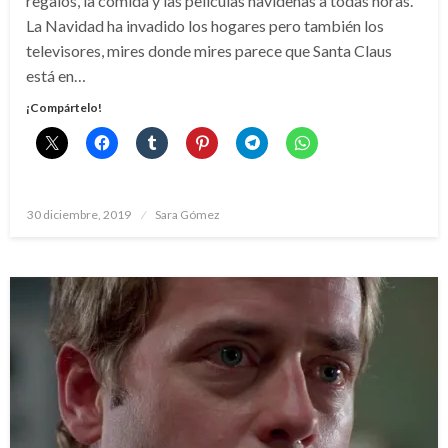
regalos, la comida y las películas navideñas a todas horas.
La Navidad ha invadido los hogares pero también los
televisores, mires donde mires parece que Santa Claus
está en…
¡Compártelo!
Publicado
30 diciembre, 2019
Sara Gómez
el