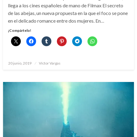
llega a los cines españoles de mano de Filmax El secreto
de las abejas, un nueva propuesta en la que el foco se pone
en el delicado romance entre dos mujeres. En…
¡Compártelo!
Publicado
20 junio, 2019
Víctor Vargas
el