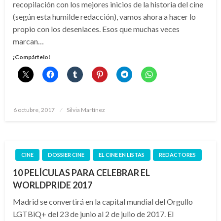
recopilación con los mejores inicios de la historia del cine
(según esta humilde redacción), vamos ahora a hacer lo
propio con los desenlaces. Esos que muchas veces
marcan…
¡Compártelo!
Publicado
6 octubre, 2017
Silvia Martínez
el
CINE
DOSSIER CINE
EL CINE EN LISTAS
REDACTORES
10 PELÍCULAS PARA CELEBRAR EL
WORLDPRIDE 2017
Madrid se convertirá en la capital mundial del Orgullo
LGTBiQ+ del 23 de junio al 2 de julio de 2017. El