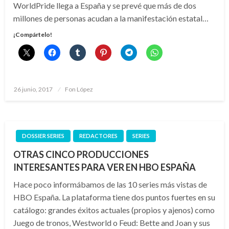
WorldPride llega a España y se prevé que más de dos
millones de personas acudan a la manifestación estatal…
¡Compártelo!
Publicado
26 junio, 2017
Fon López
el
DOSSIER SERIES
REDACTORES
SERIES
OTRAS CINCO PRODUCCIONES
INTERESANTES PARA VER EN HBO ESPAÑA
Hace poco informábamos de las 10 series más vistas de
HBO España. La plataforma tiene dos puntos fuertes en su
catálogo: grandes éxitos actuales (propios y ajenos) como
Juego de tronos, Westworld o Feud: Bette and Joan y sus