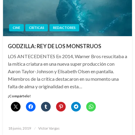
CINE
CRÍTICAS
REDACTORES
GODZILLA: REY DE LOS MONSTRUOS
LOS ANTECEDENTES En 2014, Warner Bros resucitaba a
la mítica criatura en una nueva super producción con
Aaron Taylor-Johnson y Elisabeth Olsen en pantalla.
Miembros de la crítica destacaron en su momento una
falta de alma y originalidad en esta…
¡Compártelo!
Publicado
18 junio, 2019
Víctor Vargas
el