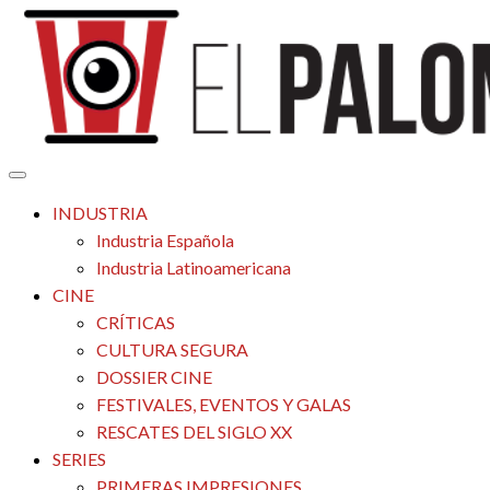
Saltar
al
contenido
Tu espacio de la industria de cine española y latinoamericana
El Palomitrón
INDUSTRIA
Industria Española
Industria Latinoamericana
CINE
CRÍTICAS
CULTURA SEGURA
DOSSIER CINE
FESTIVALES, EVENTOS Y GALAS
RESCATES DEL SIGLO XX
SERIES
PRIMERAS IMPRESIONES