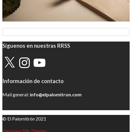
Síguenos en nuestras RRSS
X
Instagram
YouTube
Información de contacto
Mail general:
info@elpalomitron.com
© El Palomitrón 2021
Tema por Silk Themes