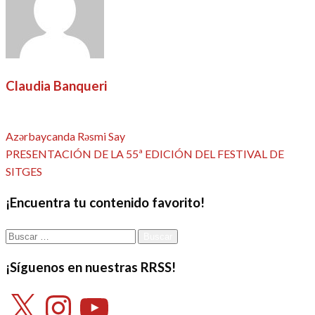
Claudia Banqueri
Ver todas las entradas
Entrada
Navegación
Azərbaycanda Rəsmi Say
anterior
Entrada
PRESENTACIÓN DE LA 55ª EDICIÓN DEL FESTIVAL DE
de
siguiente
SITGES
entradas
¡Encuentra tu contenido favorito!
Buscar:
¡Síguenos en nuestras RRSS!
X
Instagram
YouTube