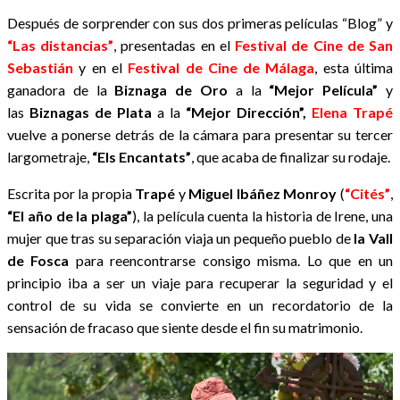
Después de sorprender con sus dos primeras películas “Blog” y
“Las distancias”
, presentadas en el
Festival de Cine de San
Sebastián
y en el
Festival de Cine de Málaga
, esta última
ganadora de la
Biznaga de Oro
a la
“Mejor Película”
y
las
Biznagas de Plata
a la
“
Mejor Dirección
”,
Elena Trapé
vuelve a ponerse detrás de la cámara para presentar su tercer
largometraje,
“Els Encantats”
, que acaba de finalizar su rodaje.
Escrita por la propia
Trapé
y
Miguel Ibáñez Monroy
(
“Cités”
,
“El año de la plaga”
), la película cuenta la historia de Irene, una
mujer que tras su separación viaja un pequeño pueblo de
la Vall
de Fosca
para reencontrarse consigo misma. Lo que en un
principio iba a ser un viaje para recuperar la seguridad y el
control de su vida se convierte en un recordatorio de la
sensación de fracaso que siente desde el fin su matrimonio.