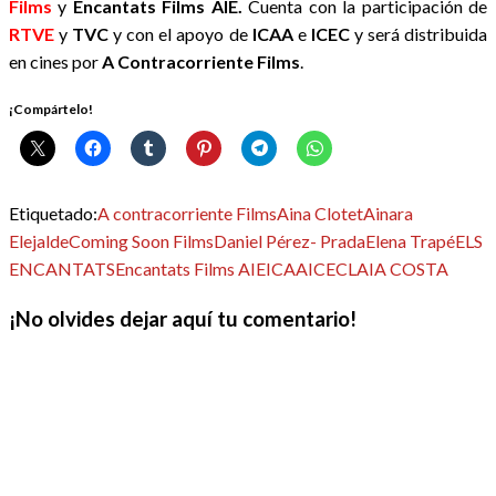
Films
y
Encantats Films AIE.
Cuenta con la participación de
RTVE
y
TVC
y con el apoyo de
ICAA
e
ICEC
y será distribuida
en cines por
A Contracorriente Films
.
¡Compártelo!
Etiquetado:
A contracorriente Films
Aina Clotet
Ainara
Elejalde
Coming Soon Films
Daniel Pérez- Prada
Elena Trapé
ELS
ENCANTATS
Encantats Films AIE
ICAA
ICEC
LAIA COSTA
¡No olvides dejar aquí tu comentario!