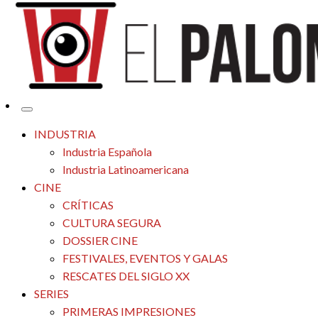
Tu espacio de la industria de cine española y latinoamericana
El Palomitrón
INDUSTRIA
Industria Española
Industria Latinoamericana
CINE
CRÍTICAS
CULTURA SEGURA
DOSSIER CINE
FESTIVALES, EVENTOS Y GALAS
RESCATES DEL SIGLO XX
SERIES
PRIMERAS IMPRESIONES