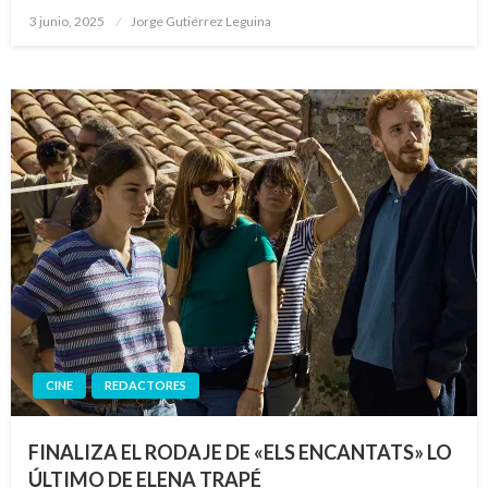
Publicado
3 junio, 2025
Jorge Gutiérrez Leguina
el
CINE
REDACTORES
FINALIZA EL RODAJE DE «ELS ENCANTATS» LO
ÚLTIMO DE ELENA TRAPÉ