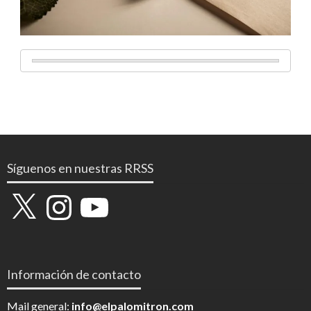
Síguenos en nuestras RRSS
X
Instagram
YouTube
Información de contacto
Mail general:
info@elpalomitron.com