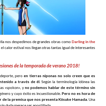
n ella nos despedimos de grandes obras como
Darling in the
el calor estival nos llegan otras tantas igual de interesantes
resiones de la temporada de verano 2018!
 deporte, pero
en tierras niponas no solo creen que es
ntenido a través de él
. Según la terminología idónea las
das «spokon», y
no podemos hablar de este término sin
l género y cuyo éxito es incuestionable.
Pero no es hora de
lar de la premisa que nos presenta Kōsuke Hamada
. Una
 sin duda merece ser apostillada.