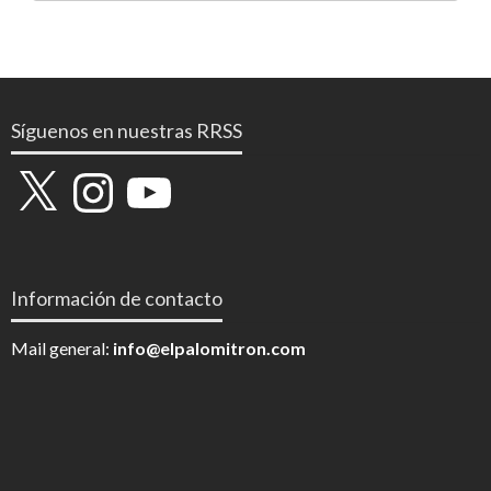
Síguenos en nuestras RRSS
X
Instagram
YouTube
Información de contacto
Mail general:
info@elpalomitron.com