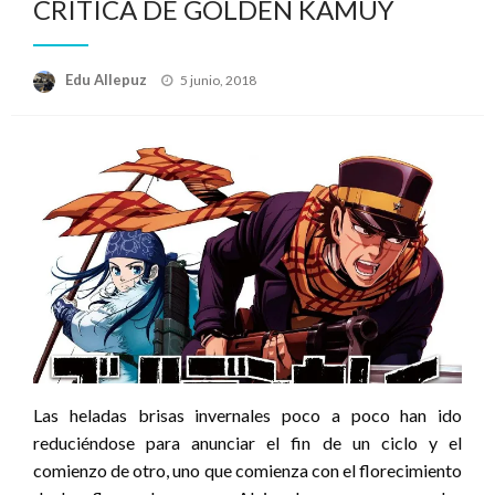
CRÍTICA DE GOLDEN KAMUY
Publicado
Edu Allepuz
5 junio, 2018
el
Las heladas brisas invernales poco a poco han ido
reduciéndose para anunciar el fin de un ciclo y el
comienzo de otro, uno que comienza con el florecimiento