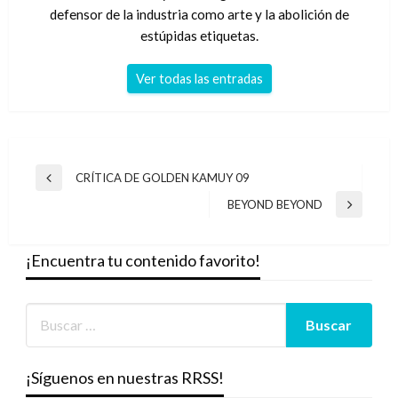
defensor de la industria como arte y la abolición de
estúpidas etiquetas.
Ver todas las entradas
Navegación
CRÍTICA DE GOLDEN KAMUY 09
Entrada
de
anterior
BEYOND BEYOND
Entrada
entradas
siguiente
¡Encuentra tu contenido favorito!
¡Síguenos en nuestras RRSS!