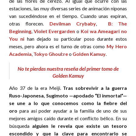
de las flores de cerezo. Al igual que ocurre con las
estaciones, las muy diversas series de animación niponas
van sucediéndose en el tiempo. Cuando unas expiran,
otras florecen.
Devilman Crybaby
,
B: The
Beginning
,
Violet Evergarden
o
Koi wa Ameagari no
You
ni
han dejado su particular poso durante estos
meses, pero ahora es el turno de otras como
My Hero
Academia
,
Tokyo Ghoul:re
o
Golden Kamuy
.
No te pierdas nuestra reseña del primer tomo de
Golden Kamuy
Año 37 de la era Meiji.
Tras sobrevivir a la guerra
Ruso-Japonesa, Sugimoto —apodado “El inmortal”—
se une a lo que conocemos como la fiebre del
oro
para así poder ayudar a la familia de uno de sus
mejores amigos caído durante el conflicto bélico. En su
búsqueda
alguien le revela que existe un tesoro
escondido y que la clave para encontrarlo se