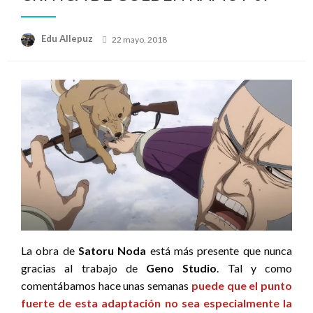
Publicado
Edu Allepuz
22 mayo, 2018
el
La obra de
Satoru Noda
está más presente que nunca
gracias al trabajo de
Geno Studio
. Tal y como
comentábamos hace unas semanas
puede que el punto
fuerte de esta adaptación no sea especialmente la