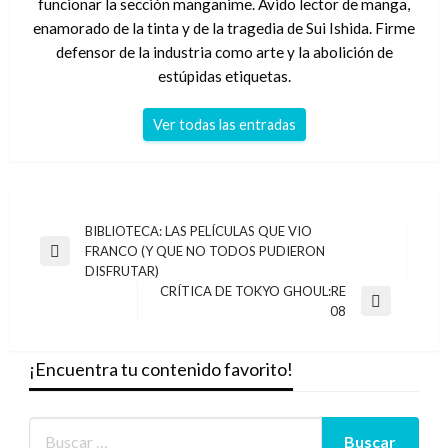
funcionar la sección manganime. Ávido lector de manga,
enamorado de la tinta y de la tragedia de Sui Ishida. Firme
defensor de la industria como arte y la abolición de
estúpidas etiquetas.
Ver todas las entradas
Navegación
BIBLIOTECA: LAS PELÍCULAS QUE VIO
FRANCO (Y QUE NO TODOS PUDIERON
de
Entrada
DISFRUTAR)
anterior
entradas
CRÍTICA DE TOKYO GHOUL:RE
Entrada
08
siguiente
¡Encuentra tu contenido favorito!