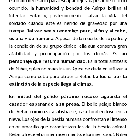
estímulo necesario para escapar lejos. A pesar de todo lo
ocurrido, la humanidad y bondad de Asirpa brillan al
intentar evitar y, posteriormente, salvar la vida del
soldado cuando éste es herido de gravedad por una
trampa.
Tal vez sea su enemigo pero, al fin y al cabo,
es una vida humana
. A pesar de la muerte de su padre y
la condición de su grupo étnico, ella aún conserva gran
afabilidad y preocupación por los demás.
Es un
personaje que rezuma humanidad
. Es la total antítesis
de Nihei, quien no muestra un ápice de duda en utilizar a
Asirpa como cebo para atraer a Retar.
La lucha por la
extinción de la especie llega al clímax
.
En mitad del gélido páramo rocoso
aguarda el
cazador esperando a su presa
. El bello pelaje blanco
de Retar comienza a atisbarse, casi fundiéndose en la
nieve. Los ojos de la bestia humana confrontan el intenso
color amarillo que caracterizan los de la bestia animal.
Retar ofrece el primer movimiento, el primer
sprint
. Nihei