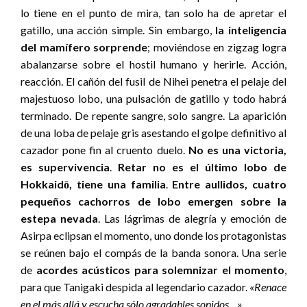
lo tiene en el punto de mira, tan solo ha de apretar el
gatillo, una acción simple. Sin embargo,
la inteligencia
del mamífero sorprende
; moviéndose en zigzag logra
abalanzarse sobre el hostil humano y herirle. Acción,
reacción. El cañón del fusil de Nihei penetra el pelaje del
majestuoso lobo, una pulsación de gatillo y todo habrá
terminado. De repente sangre, solo sangre. La aparición
de una loba de pelaje gris asestando el golpe definitivo al
cazador pone fin al cruento duelo.
No es una victoria,
es supervivencia
.
Retar no es el último lobo de
Hokkaidō, tiene una familia
.
Entre aullidos, cuatro
pequeños cachorros de lobo emergen sobre la
estepa nevada
. Las lágrimas de alegría y emoción de
Asirpa eclipsan el momento, uno donde los protagonistas
se reúnen bajo el compás de la banda sonora. Una serie
de
acordes acústicos para solemnizar el momento
,
para que Tanigaki despida al legendario cazador. «
Renace
en el más allá y escucha sólo agradables sonidos…
»