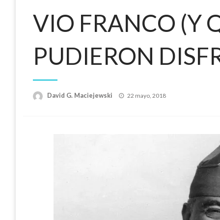
VIO FRANCO (Y
PUDIERON DISF
Publicado
David G. Maciejewski
22 mayo, 2018
el