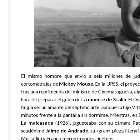
El mismo hombre que envió a seis millones de jud
cortometrajes de
Mickey Mouse
. En la URSS, el proye
tras una reprimenda del ministro de Cinematografía, al
hora de preparar el guion de
La muerte de Stalin
. El D
fingía ser un amante del séptimo arte, aunque su hijo V
minutos frente a la pantalla sin dormirse. Mientras, en 
La malcasada
(1926), jugueteaba con su cámara Path
seudónimo
Jaime de Andrade
, su «gran» pieza literar
Mussolini y Franco fueron grandes cinéfilos.