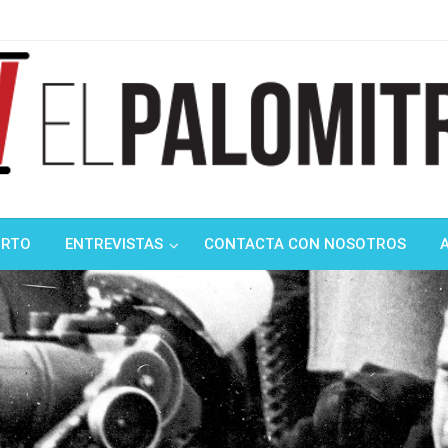
ndustria de cine española y latinoamericana
mitrón
ORTO
ENTREVISTAS
CONTACTA CON NOSOTROS