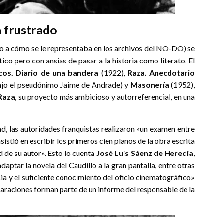
a frustrado
rio a cómo se le representaba en los archivos del NO-DO) se
co pero con ansias de pasar a la historia como literato. El
os. Diario de una bandera
(1922),
Raza. Anecdotario
ajo el pseudónimo Jaime de Andrade) y
Masonería
(1952),
Raza
, su proyecto más ambicioso y autorreferencial, en una
d, las autoridades franquistas realizaron «un examen entre
istió en escribir los primeros cien planos de la obra escrita
 de su autor». Esto lo cuenta
José Luis Sáenz de Heredia
,
daptar la novela del Caudillo a la gran pantalla, entre otras
ia y el suficiente conocimiento del oficio cinematográfico»
claraciones forman parte de un informe del responsable de la