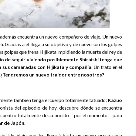
 además encuentra un nuevo compañero de viaje. Un nuevo
. Gracias a él llega a su objetivo y de nuevo son los golpes
os golpes que frena Hijikata impidiendo la muerte del rey de
o de seguir viviendo posiblemente Shiraishi tenga que
a sus camaradas con Hijikata y compañía
. Un trato en el
.
¿Tendremos un nuevo traidor entre nosotros?
emente también tenga el cuerpo totalmente tatuado:
Kazuo
tagonista del episodio de hoy, descubre dónde se encuentra
 encuentro totalmente desconocido —por el momento— para
ar de Japón
.
je. Un viaje que les llevará hasta un nuevo preso cuya