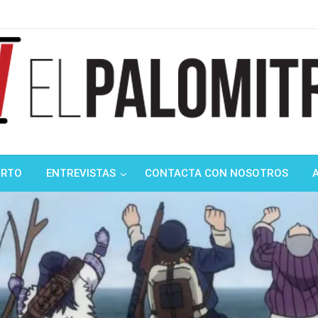
ndustria de cine española y latinoamericana
mitrón
ORTO
ENTREVISTAS
CONTACTA CON NOSOTROS