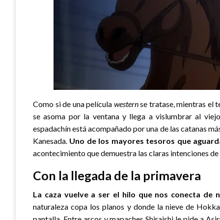
Como si de una película
western
se tratase, mientras el 
se asoma por la ventana y llega a vislumbrar al viejo
espadachín está acompañado por una de las catanas más 
Kanesada.
Uno de los mayores tesoros que aguarda
acontecimiento que demuestra las claras intenciones de H
Con la llegada de la primavera
La caza vuelve a ser el hilo que nos conecta de n
naturaleza copa los planos y donde la nieve de Hokk
pantalla. Entre arcos y mapaches Shiraishi le pide a As