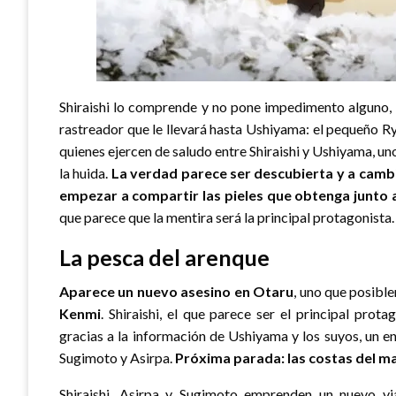
Shiraishi lo comprende y no pone impedimento alguno,
rastreador que le llevará hasta Ushiyama: el pequeño Ryû
quienes ejercen de saludo entre Shiraishi y Ushiyama, un
la huida.
La verdad parece ser descubierta y a cambi
empezar a compartir las pieles que obtenga junto 
que parece que la mentira será la principal protagonista
La pesca del arenque
Aparece un nuevo asesino en Otaru
, uno que posibl
Kenmi
. Shiraishi, el que parece ser el principal pro
gracias a la información de Ushiyama y los suyos, un
Sugimoto y Asirpa.
Próxima parada: las costas del m
Shiraishi, Asirpa y Sugimoto emprenden un nuevo via