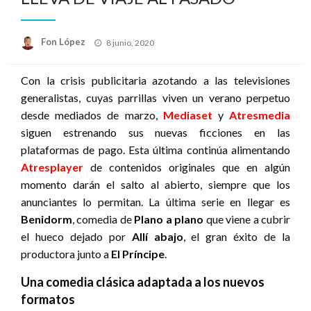
Publicado
Fon López
8 junio, 2020
el
Con la crisis publicitaria azotando a las televisiones
generalistas, cuyas parrillas viven un verano perpetuo
desde mediados de marzo,
Mediaset
y
Atresmedia
siguen estrenando sus nuevas ficciones en las
plataformas de pago. Esta última continúa alimentando
Atresplayer
de contenidos originales que en algún
momento darán el salto al abierto, siempre que los
anunciantes lo permitan. La última serie en llegar es
Benidorm
, comedia de
Plano a plano
que viene a cubrir
el hueco dejado por
Allí abajo
, el gran éxito de la
productora junto a
El Príncipe
.
Una comedia clásica adaptada a los nuevos
formatos