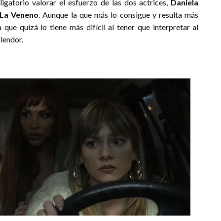
ligatorio valorar el esfuerzo de las dos actrices,
Daniela
La Veneno
. Aunque la que más lo consigue y resulta más
 que quizá lo tiene más difícil al tener que interpretar al
plendor.