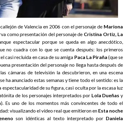
 callejón de Valencia en 2006 con el personaje de
Mariona
irva como presentación del personaje de
Cristina Ortiz, La
anque espectacular porque se queda en algo anecdótico,
 que no cuadra con lo que se cuenta después: los primeros
cel casi recluida en casa de su amiga
Paca La Piraña
(que se
 buena presentación del personaje no llega hasta después de
as cámaras de televisión la descubrieron, en una escena
se ha anunciado estas semanas y tiene todo el sentido: es la
 espectacularidad de su figura, casi oculta por la escasa luz
 atónita de los personajes interpretados por
Lola Dueñas
y
a). Es uno de los momentos más convincentes de todo el
dad: visualizando el vídeo real que emitieron en
Esta noche
eneno
son idénticas al texto interpretado por
Daniela