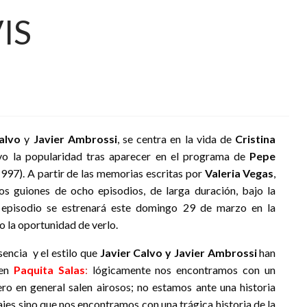
IS
alvo
y
Javier Ambrossi
, se centra en la vida de
Cristina
uvo la popularidad tras aparecer en el programa de
Pepe
997). A partir de las memorias escritas por
Valeria Vegas
,
os guiones de ocho episodios, de larga duración, bajo la
r episodio se estrenará este domingo 29 de marzo en la
 la oportunidad de verlo.
sencia y el estilo que
Javier Calvo y Javier Ambrossi
han
 en
Paquita Salas
:
lógicamente nos encontramos con un
 en general salen airosos; no estamos ante una historia
jes sino que nos encontramos con una trágica historia de la