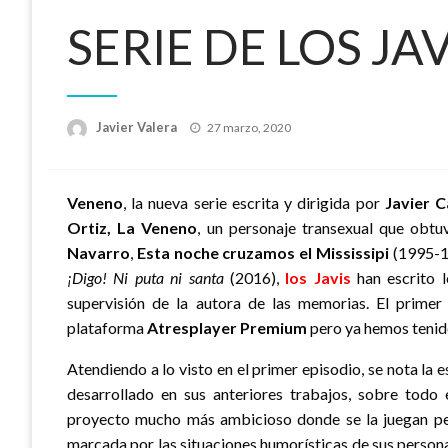
SERIE DE LOS JAV
Publicado
Javier Valera
27 marzo, 2020
el
Veneno
, la nueva serie escrita y dirigida por
Javier C
Ortiz, La Veneno
, un personaje transexual que obt
Navarro
,
Esta noche cruzamos el Mississipi
(1995-1
¡Digo! Ni puta ni santa
(2016),
los Javis
han escrito l
supervisión de la autora de las memorias. El prime
plataforma
Atresplayer Premium
pero ya hemos tenido
Atendiendo a lo visto en el primer episodio, se nota la e
desarrollado en sus anteriores trabajos, sobre todo
proyecto mucho más ambicioso donde se la juegan pero
marcada por las situaciones humorísticas de sus persona