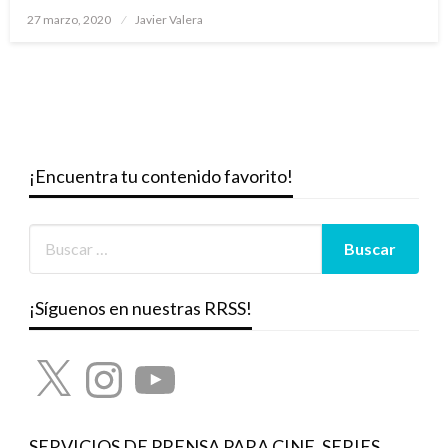
Publicado
27 marzo, 2020
Javier Valera
el
¡Encuentra tu contenido favorito!
¡Síguenos en nuestras RRSS!
X
Instagram
YouTube
SERVICIOS DE PRENSA PARA CINE, SERIES,