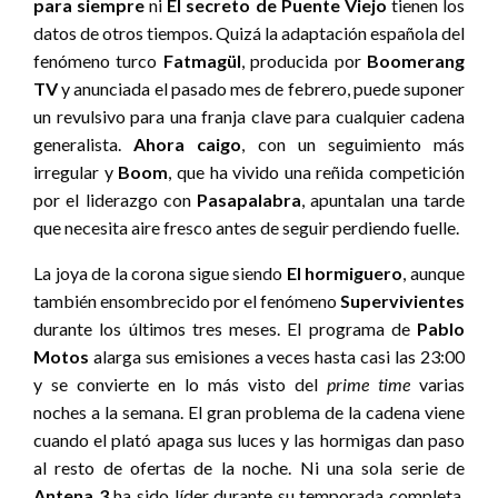
para siempre
ni
El secreto de Puente Viejo
tienen los
datos de otros tiempos. Quizá la adaptación española del
fenómeno turco
Fatmagül
, producida por
Boomerang
TV
y anunciada el pasado mes de febrero, puede suponer
un revulsivo para una franja clave para cualquier cadena
generalista.
Ahora caigo
, con un seguimiento más
irregular y
Boom
, que ha vivido una reñida competición
por el liderazgo con
Pasapalabra
, apuntalan una tarde
que necesita aire fresco antes de seguir perdiendo fuelle.
La joya de la corona sigue siendo
El hormiguero
, aunque
también ensombrecido por el fenómeno
Supervivientes
durante los últimos tres meses. El programa de
Pablo
Motos
alarga sus emisiones a veces hasta casi las 23:00
y se convierte en lo más visto del
prime time
varias
noches a la semana. El gran problema de la cadena viene
cuando el plató apaga sus luces y las hormigas dan paso
al resto de ofertas de la noche. Ni una sola serie de
Antena 3
ha sido líder durante su temporada completa.