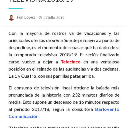
Publicado
Fon López
17 julio, 2019
el
Con la mayoría de rostros ya de vacaciones y las
principales ofertas de
prime time
de primavera a punto de
despedirse, es el momento de repasar qué ha dado de sí
la temporada televisiva 2018/19. El recién finalizado
curso vuelve a dejar a
Telecinco
en una ventajosa
posición en el reinado de las audiencias y a dos cadenas,
La 1
y
Cuatro
, con sus parrillas patas arriba.
El consumo de televisión lineal obtiene la bajada más
pronunciada de la historia con 232 minutos diarios de
media. Esto supone un descenso de 16 minutos respecto
al período 2017/18, según la consultora
Barlovento
Comunicación
.
Telecinco
acaba la temporada con una audiencia media