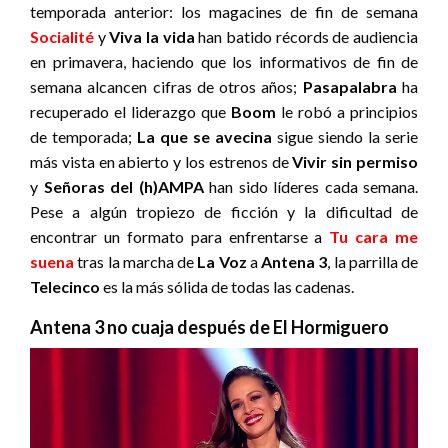
temporada anterior: los magacines de fin de semana
Socialité
y
Viva la vida
han batido récords de audiencia
en primavera, haciendo que los informativos de fin de
semana alcancen cifras de otros años;
Pasapalabra
ha
recuperado el liderazgo que
Boom
le robó a principios
de temporada;
La que se avecina
sigue siendo la serie
más vista en abierto y los estrenos de
Vivir sin permiso
y
Señoras del (h)AMPA
han sido líderes cada semana.
Pese a algún tropiezo de ficción y la dificultad de
encontrar un formato para enfrentarse a
Tu cara me
suena
tras la marcha de
La Voz
a
Antena 3
, la parrilla de
Telecinco
es la más sólida de todas las cadenas.
Antena 3 no cuaja después de El Hormiguero