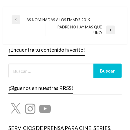
Navegación
LAS NOMINADAS A LOS EMMYS 2019
Entrada
de
PADRE NO HAY MÁS QUE
anterior
Entrada
UNO
entradas
siguiente
¡Encuentra tu contenido favorito!
¡Síguenos en nuestras RRSS!
X
Instagram
YouTube
SERVICIOS DE PRENSA PARA CINE, SERIES,