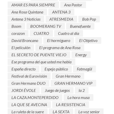
AMAR ES PARA SIEMPRE
Ana Pastor
Ana Rosa Quintana
ANTENA 3
Antena 3 Noticias
ATRESMEDIA
Bob Pop
Boom
BOOMERANG TV
Buenafuente
corazon
CUATRO
Cuatro al día
David Broncano
El hormiguero
El Objetivo
El películón
El programa de Ana Rosa
EL SECRETO DE PUENTE VIEJO
Energy
Ese programa del que usted me habla
España directo
Espejo público
Fatmagül
Festival de Eurovisión
Gran Hermano
Gran Hermano DUO
GRAN HERMANO VIP
JORDI ÉVOLE
Juego de juegos
la 2
LA CAZA.MONTEPERDIDO
La hora musa
LA QUE SE AVECINA
LA RESISTENCIA
La ruleta de la suere
LA SEXTA
La voz senior