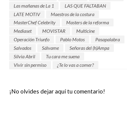
Las mañanas de La 1
LAS QUE FALTABAN
LATE MOTIV
Maestros de la costura
MasterChef Celebrity
Masters de la reforma
Mediaset
MOVISTAR
Multicine
Operación Triunfo
Pablo Motos
Pasapalabra
Salvados
Sálvame
Señoras del (h)Ampa
Sílvia Abril
Tu cara me suena
Vivir sin permiso
¿Te lo vas a comer?
¡No olvides dejar aquí tu comentario!