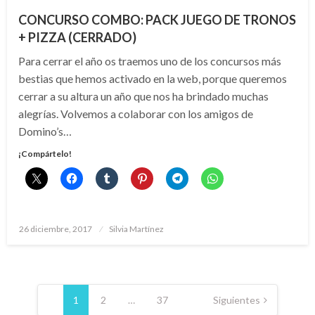
CONCURSO COMBO: PACK JUEGO DE TRONOS
+ PIZZA (CERRADO)
Para cerrar el año os traemos uno de los concursos más
bestias que hemos activado en la web, porque queremos
cerrar a su altura un año que nos ha brindado muchas
alegrías. Volvemos a colaborar con los amigos de
Domino’s…
¡Compártelo!
Publicado
26 diciembre, 2017
Silvia Martínez
el
Paginación
de
1
2
…
37
Siguientes