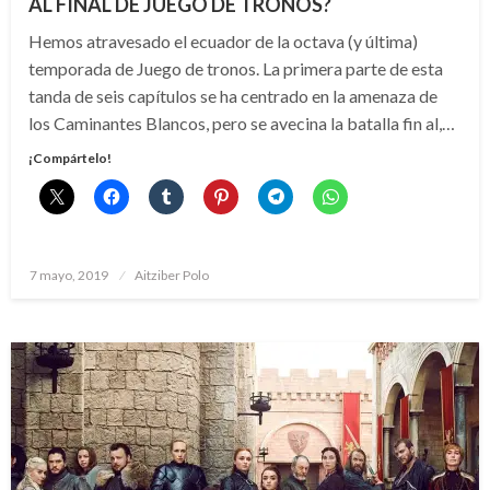
AL FINAL DE JUEGO DE TRONOS?
Hemos atravesado el ecuador de la octava (y última)
temporada de Juego de tronos. La primera parte de esta
tanda de seis capítulos se ha centrado en la amenaza de
los Caminantes Blancos, pero se avecina la batalla fin al,…
¡Compártelo!
Publicado
7 mayo, 2019
Aitziber Polo
el