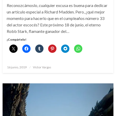
Reconozcámoslo, cualquier excusa es buena para dedicar
un artículo especial a Richard Madden. Pero, ¿qué mejor
momento para hacerlo que en el cumpleaños número 33
del actor escocés? Este próximo 18 de junio, el eterno
Robb Stark, flamante ganador del…
¡Compártelo!
Publicado
16 junio, 2019
Víctor Vargas
el