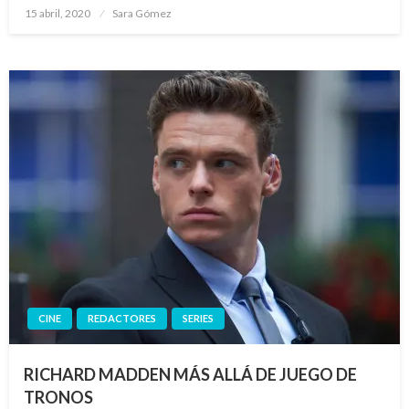
Publicado
15 abril, 2020
Sara Gómez
el
CINE
REDACTORES
SERIES
RICHARD MADDEN MÁS ALLÁ DE JUEGO DE
TRONOS