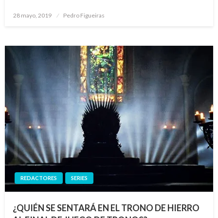
Publicado
28 mayo, 2019
Pedro Figueiras
el
REDACTORES
SERIES
¿QUIÉN SE SENTARÁ EN EL TRONO DE HIERRO