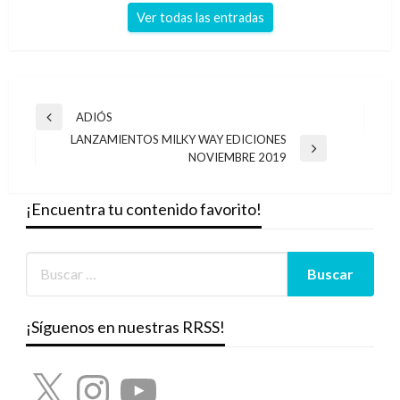
Ver todas las entradas
Navegación
ADIÓS
Entrada
de
LANZAMIENTOS MILKY WAY EDICIONES
anterior
Entrada
NOVIEMBRE 2019
entradas
siguiente
¡Encuentra tu contenido favorito!
¡Síguenos en nuestras RRSS!
X
Instagram
YouTube