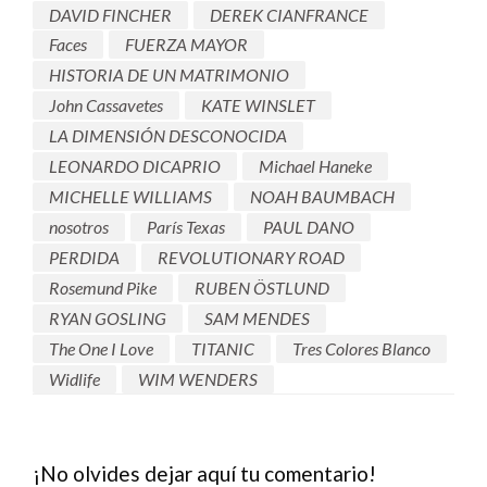
DAVID FINCHER
DEREK CIANFRANCE
Faces
FUERZA MAYOR
HISTORIA DE UN MATRIMONIO
John Cassavetes
KATE WINSLET
LA DIMENSIÓN DESCONOCIDA
LEONARDO DICAPRIO
Michael Haneke
MICHELLE WILLIAMS
NOAH BAUMBACH
nosotros
París Texas
PAUL DANO
PERDIDA
REVOLUTIONARY ROAD
Rosemund Pike
RUBEN ÖSTLUND
RYAN GOSLING
SAM MENDES
The One I Love
TITANIC
Tres Colores Blanco
Widlife
WIM WENDERS
¡No olvides dejar aquí tu comentario!