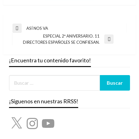
Navegación
ASÍ NOS VA
Entrada
de
ESPECIAL 2º ANIVERSARIO. 11
anterior
Entrada
DIRECTORES ESPAÑOLES SE CONFIESAN.
entradas
siguiente
¡Encuentra tu contenido favorito!
¡Síguenos en nuestras RRSS!
X
Instagram
YouTube