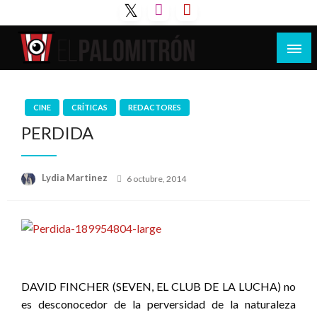
Saltar
al
contenido
Tu espacio de la industria de cine española y
El Palomitrón
latinoamericana
CINE
CRÍTICAS
REDACTORES
PERDIDA
Publicado
Lydia Martinez
6 octubre, 2014
el
DAVID FINCHER (SEVEN, EL CLUB DE LA LUCHA) no
es desconocedor de la perversidad de la naturaleza