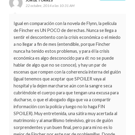
JORGE TORRES
22 octubre, 2014 a las 10:31 AM
Igual en comparación con la novela de Flynn, la película
de Fincher es UN POCO de derechas. Nunca se llega a
sentir el descontento con la crisis económica o el miedo
a no llegar a fin de mes (entendible, porque Fincher
nunca ha tenido estos problemas, y para él la crisis
económica es algo desconocido para él: no se puede
hablar de algo que no se conoce), y hay un par de
escenas que rompen con la coherencia interna del guión
(igual tenemos que aceptar que SPOILER vaya al
hospital y la dejen marcharse aún con la sangre seca
cubriéndole el cuerpo para que tengan una excusa para
ducharse, o que el abogado diga que va a compartir
información con la policía y luego no lo haga FIN
SPOILER). Muy entretenida, una sátira muy acertada al
matrimonio y al amarillismo televisivo, giros de guión
sorprendentes y un buen final, pero para mí no es lo
mejor de Fincher por este par de problemillas. Donde