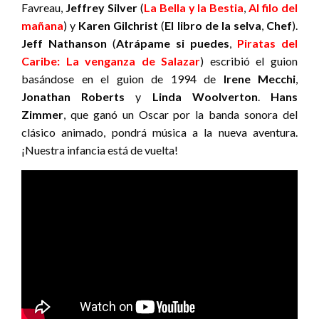
Favreau,
Jeffrey Silver
(
La Bella y la Bestia
,
Al filo del
mañana
) y
Karen Gilchrist
(
El libro de la selva
,
Chef
).
Jeff Nathanson
(
Atrápame si puedes
,
Piratas del
Caribe: La venganza de Salazar
) escribió el guion
basándose en el guion de 1994 de
Irene Mecchi
,
Jonathan Roberts
y
Linda Woolverton
.
Hans
Zimmer
, que ganó un Oscar por la banda sonora del
clásico animado, pondrá música a la nueva aventura.
¡Nuestra infancia está de vuelta!