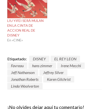
LIU YIFEI SERÁ MULAN
EN LA CINTA DE
ACCION REAL DE
DISNEY
En «CINE»
Etiquetado:
DISNEY
EL REY LEON
Favreau
hans zimmer
Irene Mecchi
Jeff Nathanson
Jeffrey Silver
Jonathan Roberts
Karen Gilchrist
Linda Woolverton
¡No olvides dejar aquí tu comentario!