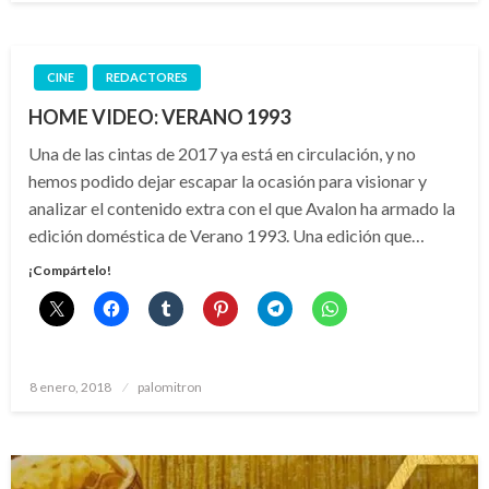
CINE
REDACTORES
HOME VIDEO: VERANO 1993
Una de las cintas de 2017 ya está en circulación, y no
hemos podido dejar escapar la ocasión para visionar y
analizar el contenido extra con el que Avalon ha armado la
edición doméstica de Verano 1993. Una edición que…
¡Compártelo!
Publicado
8 enero, 2018
palomitron
el