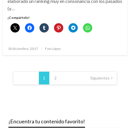
elaborado un ranking muy en consonancia con los pasados
(y…
¡Compártelo!
Publicado
18 diciembre, 2017
Fon López
el
Paginación
de
1
2
Siguientes
entradas
¡Encuentra tu contenido favorito!