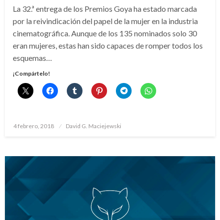
La 32.ª entrega de los Premios Goya ha estado marcada
por la reivindicación del papel de la mujer en la industria
cinematográfica. Aunque de los 135 nominados solo 30
eran mujeres, estas han sido capaces de romper todos los
esquemas…
¡Compártelo!
Publicado
4 febrero, 2018
David G. Maciejewski
el