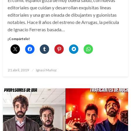
El comic español goza de muy buena salud, con nuevas
editoriales que cuidan y desarrollan exquisitas líneas
editoriales y una gran oleada de dibujantes y guionistas
notables. Hace 8 años del estreno de Arrugas, la película
de Ignacio Ferreras basada…
¡Compártelo!
Publicado
21 abril, 2019
Ignasi Muñoz
el