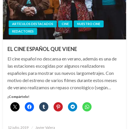
ARTÍCULOS DESTACADOS
CINE
NUESTRO CINE
REDACTORES
EL CINE ESPAÑOL QUE VIENE
El cine español no descansa en verano, además es una de
las estaciones escogidas por algunos realizadores
españoles para mostrar sus nuevos largometrajes. Con
motivo del estreno de varios filmes durante estos meses
de verano realizamos un repaso cronológico (según…
¡Compártelo!
Publicado
12 julio, 2019
Javier Valera