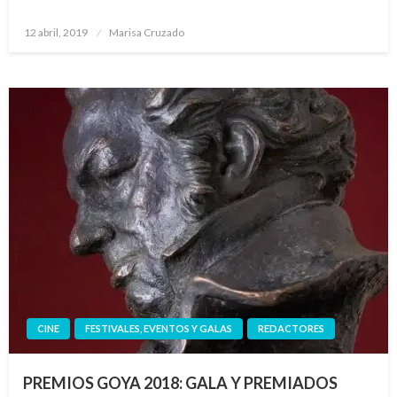
Publicado
12 abril, 2019
Marisa Cruzado
el
CINE
FESTIVALES, EVENTOS Y GALAS
REDACTORES
PREMIOS GOYA 2018: GALA Y PREMIADOS