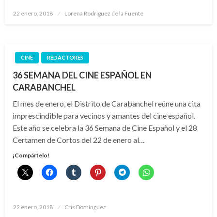
Publicado
22 enero, 2018
Lorena Rodríguez de la Fuente
el
CINE
REDACTORES
36 SEMANA DEL CINE ESPAÑOL EN
CARABANCHEL
El mes de enero, el Distrito de Carabanchel reúne una cita
imprescindible para vecinos y amantes del cine español.
Este año se celebra la 36 Semana de Cine Español y el 28
Certamen de Cortos del 22 de enero al…
¡Compártelo!
Publicado
22 enero, 2018
Cris Domínguez
el