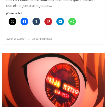
que el conjunto se sujetase…
¡Compártelo!
Publicado
22 enero, 2019
Óscar Martínez
el