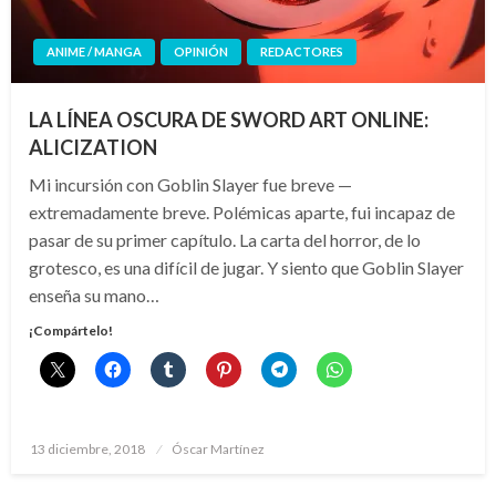
ANIME / MANGA
OPINIÓN
REDACTORES
LA LÍNEA OSCURA DE SWORD ART ONLINE:
ALICIZATION
Mi incursión con Goblin Slayer fue breve —
extremadamente breve. Polémicas aparte, fui incapaz de
pasar de su primer capítulo. La carta del horror, de lo
grotesco, es una difícil de jugar. Y siento que Goblin Slayer
enseña su mano…
¡Compártelo!
Publicado
13 diciembre, 2018
Óscar Martínez
el