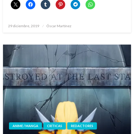
Publicado
29 diciembre, 2019
Óscar Martínez
el
ANIME / MANGA
CRÍTICAS
REDACTORES