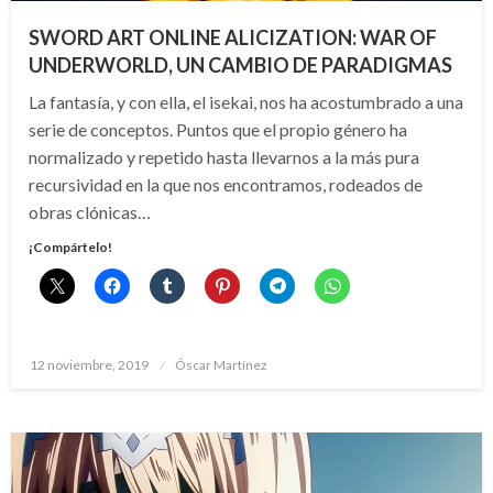
SWORD ART ONLINE ALICIZATION: WAR OF
UNDERWORLD, UN CAMBIO DE PARADIGMAS
La fantasía, y con ella, el isekai, nos ha acostumbrado a una
serie de conceptos. Puntos que el propio género ha
normalizado y repetido hasta llevarnos a la más pura
recursividad en la que nos encontramos, rodeados de
obras clónicas…
¡Compártelo!
Publicado
12 noviembre, 2019
Óscar Martínez
el