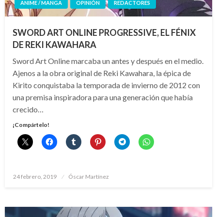
ANIME / MANGA
OPINIÓN
REDACTORES
SWORD ART ONLINE PROGRESSIVE, EL FÉNIX
DE REKI KAWAHARA
Sword Art Online marcaba un antes y después en el medio.
Ajenos a la obra original de Reki Kawahara, la épica de
Kirito conquistaba la temporada de invierno de 2012 con
una premisa inspiradora para una generación que había
crecido…
¡Compártelo!
Publicado
24 febrero, 2019
Óscar Martínez
el