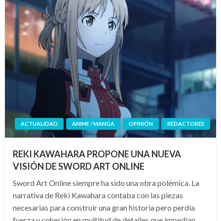
ACTUALIDAD
ANIME / MANGA
OPINIÓN
REDACTORES
REKI KAWAHARA PROPONE UNA NUEVA
VISIÓN DE SWORD ART ONLINE
Sword Art Online siempre ha sido una obra polémica. La
narrativa de Reki Kawahara contaba con las piezas
necesarias para construir una gran historia pero perdía
fuerza y cohesión en multitud de detalles que impedían