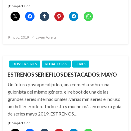
¡Compártelo!
Publicado
9 mayo, 2019
Javier Valera
el
DOSSIER SERIES
REDACTORES
SERIES
ESTRENOS SERIÉFILOS DESTACADOS: MAYO
Un futuro postapocalíptico, una comedia sobre una
guionista del mismo género, el reboot de una de las
grandes series internacionales, varias miniseries e incluso
un thriller erótico. Todo esto y mucho más en nuestra guía
de series mayo 2019. ESTRENOS…
¡Compártelo!