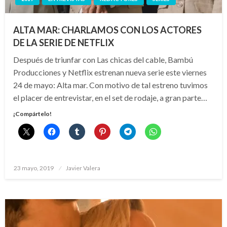
ALTA MAR: CHARLAMOS CON LOS ACTORES
DE LA SERIE DE NETFLIX
Después de triunfar con Las chicas del cable, Bambú
Producciones y Netflix estrenan nueva serie este viernes
24 de mayo: Alta mar. Con motivo de tal estreno tuvimos
el placer de entrevistar, en el set de rodaje, a gran parte…
¡Compártelo!
Publicado
23 mayo, 2019
Javier Valera
el