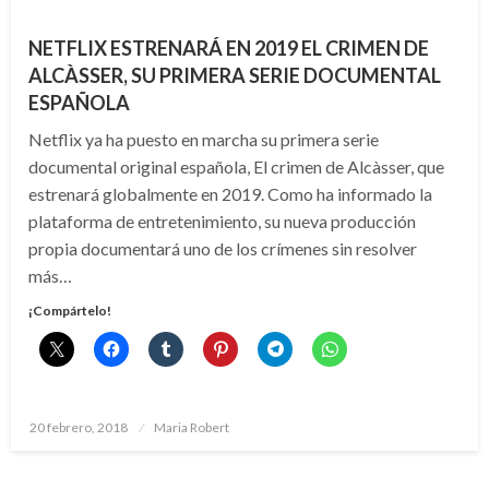
NETFLIX ESTRENARÁ EN 2019 EL CRIMEN DE
ALCÀSSER, SU PRIMERA SERIE DOCUMENTAL
ESPAÑOLA
Netflix ya ha puesto en marcha su primera serie
documental original española, El crimen de Alcàsser, que
estrenará globalmente en 2019. Como ha informado la
plataforma de entretenimiento, su nueva producción
propia documentará uno de los crímenes sin resolver
más…
¡Compártelo!
Publicado
20 febrero, 2018
Maria Robert
el