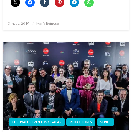
Publicado
3 mayo, 2019
María Reinoso
el
FESTIVALES, EVENTOS Y GALAS
REDACTORES
SERIES