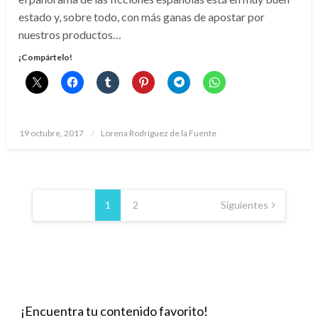
estado y, sobre todo, con más ganas de apostar por
nuestros productos…
¡Compártelo!
Publicado
19 octubre, 2017
Lorena Rodríguez de la Fuente
el
Paginación
de
1
2
Siguientes
entradas
¡Encuentra tu contenido favorito!