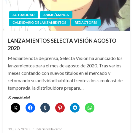
ACTUALIDAD
ANIME / MANGA
CALENDARIO DE LANZAMIENTOS
REDACTORES
LANZAMIENTOS SELECTA VISIÓN AGOSTO
2020
Mediante nota de prensa, Selecta Visión ha anunciado los
lanzamientos para el mes de agosto de 2020. Tras varios
meses contando con nuevos títulos en el mercado y
retomando su actividad habitual frente a los simulcast de
temporada, la distribuidora prepara…
¡Compártelo!
Publicado
13 julio, 2020
Marisol Navarro
el