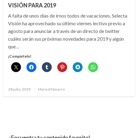
VISIÓN PARA 2019
A falta de unos días de irnos todos de vacaciones, Selecta
Visión ha aprovechado su último viernes lectivo previo a
agosto para anunciar a través de un directo de twitter
cuáles serán sus próximas novedades para 2019 y algún
que…
¡Compártelo!
Publicado
28 julio, 2019
Marisol Navarro
el
¡Encuentra tu contenido favorito!