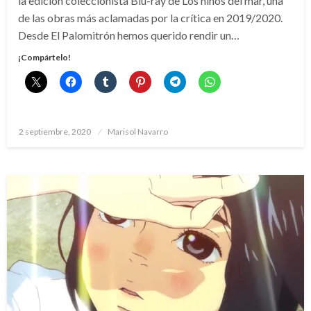
la edición coleccionista Blu-ray de Los niños del mar, una
de las obras más aclamadas por la crítica en 2019/2020.
Desde El Palomitrón hemos querido rendir un…
¡Compártelo!
Publicado
2 septiembre, 2020
Marisol Navarro
el