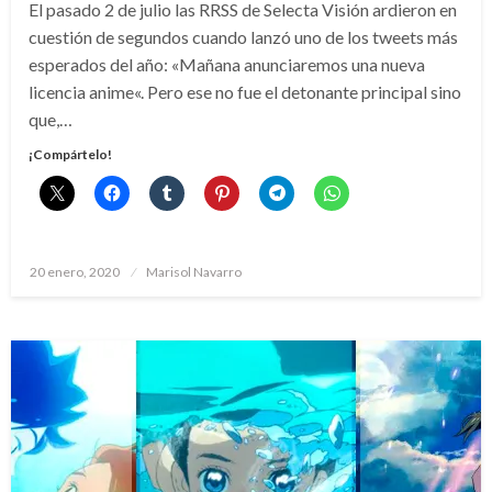
El pasado 2 de julio las RRSS de Selecta Visión ardieron en
cuestión de segundos cuando lanzó uno de los tweets más
esperados del año: «Mañana anunciaremos una nueva
licencia anime«. Pero ese no fue el detonante principal sino
que,…
¡Compártelo!
Publicado
20 enero, 2020
Marisol Navarro
el