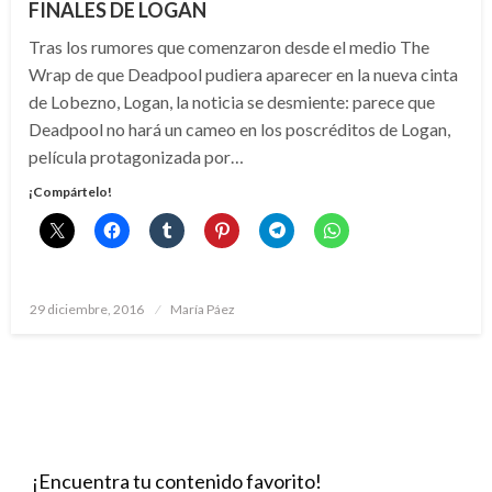
FINALES DE LOGAN
Tras los rumores que comenzaron desde el medio The
Wrap de que Deadpool pudiera aparecer en la nueva cinta
de Lobezno, Logan, la noticia se desmiente: parece que
Deadpool no hará un cameo en los poscréditos de Logan,
película protagonizada por…
¡Compártelo!
Publicado
29 diciembre, 2016
María Páez
el
¡Encuentra tu contenido favorito!