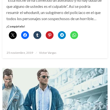
“Esta noche se ha cometido un asesinato y no hay duda de
que alguno de ustedes es el culpable”. Así se podría
resumir el whodunit, un subgénero del policíaco en el que
todos los personajes son sospechosos de un horrible…
¡Compártelo!
Publicado
25 noviembre, 2019
Víctor Vargas
el