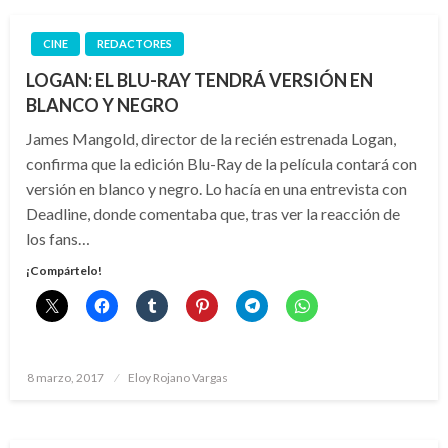
CINE
REDACTORES
LOGAN: EL BLU-RAY TENDRÁ VERSIÓN EN
BLANCO Y NEGRO
James Mangold, director de la recién estrenada Logan,
confirma que la edición Blu-Ray de la película contará con
versión en blanco y negro. Lo hacía en una entrevista con
Deadline, donde comentaba que, tras ver la reacción de
los fans…
¡Compártelo!
Publicado
8 marzo, 2017
Eloy Rojano Vargas
el