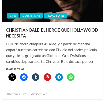
CINE
DOSSIER CINE
REDACTORES
CHRISTIAN BALE: EL HÉROE QUE HOLLYWOOD
NECESITA
El 30 de enero cumplirá 45 años, y a partir de mañana
copará nuestras carteleras con El vicio del poder, película
que ya le ha granjeado un Globo de Oro. Drásticos
cambios de peso aparte, Christian Bale destaca por ser…
¡Compártelo!
Publicado
10 enero, 2019
Aitziber Polo
el