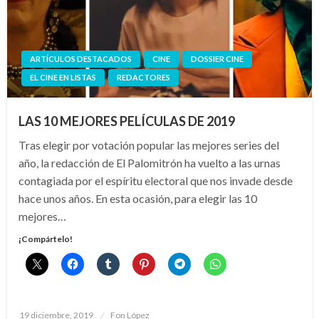
ARTÍCULOS DESTACADOS
CINE
DOSSIER CINE
EL CINE EN LISTAS
REDACTORES
LAS 10 MEJORES PELÍCULAS DE 2019
Tras elegir por votación popular las mejores series del
año, la redacción de El Palomitrón ha vuelto a las urnas
contagiada por el espíritu electoral que nos invade desde
hace unos años. En esta ocasión, para elegir las 10
mejores…
¡Compártelo!
Publicado
19 diciembre, 2019
Fon López