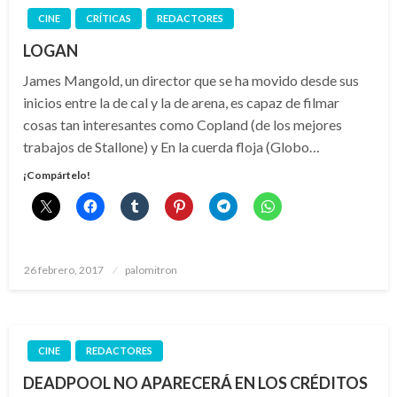
CINE
CRÍTICAS
REDACTORES
LOGAN
James Mangold, un director que se ha movido desde sus
inicios entre la de cal y la de arena, es capaz de filmar
cosas tan interesantes como Copland (de los mejores
trabajos de Stallone) y En la cuerda floja (Globo…
¡Compártelo!
Publicado
26 febrero, 2017
palomitron
el
CINE
REDACTORES
DEADPOOL NO APARECERÁ EN LOS CRÉDITOS