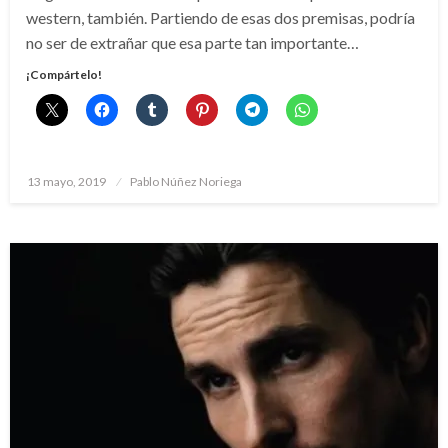
western, también. Partiendo de esas dos premisas, podría
no ser de extrañar que esa parte tan importante…
¡Compártelo!
Publicado
13 mayo, 2019
Pablo Núñez Noriega
el