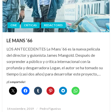
CINE
CRÍTICAS
REDACTORES
LE MANS ’66
LOS ANTECEDENTES Le Mans ‘66 es la nueva película
del director y guionista James Mangold. Después de
sorprender a público y crítica internacional con la
profunda y desgarradora Logan, el autor se ha tomado su
tiempo (casi dos años) para desarrollar este proyecto,…
¡Compártelo!
Publicado
14 noviembre, 2019
Pedro Figueiras
el