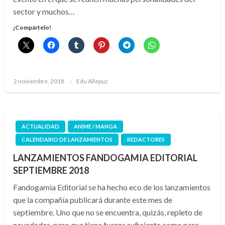
sector y muchos…
¡Compártelo!
Publicado
2 noviembre, 2018
Edu Allepuz
el
ACTUALIDAD
ANIME / MANGA
CALENDARIO DE LANZAMIENTOS
REDACTORES
LANZAMIENTOS FANDOGAMIA EDITORIAL
SEPTIEMBRE 2018
Fandogamia Editorial se ha hecho eco de los lanzamientos
que la compañía publicará durante este mes de
septiembre. Uno que no se encuentra, quizás, repleto de
novedades, pero que tiene fuerza suficiente como para