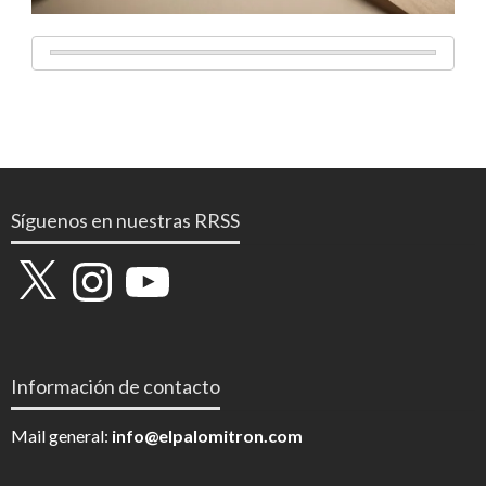
Síguenos en nuestras RRSS
X
Instagram
YouTube
Información de contacto
Mail general:
info@elpalomitron.com