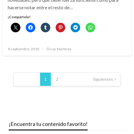
hacerse notar entre el resto de…
¡Compártelo!
Publicado
8 septiembre, 2018
Óscar Martínez
el
Paginación
de
1
2
Siguientes
entradas
¡Encuentra tu contenido favorito!