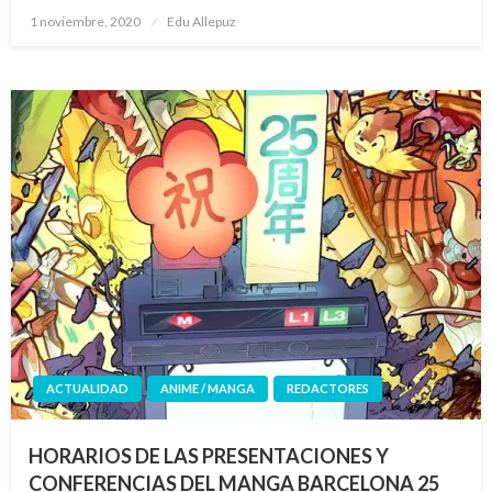
Publicado
1 noviembre, 2020
Edu Allepuz
el
ACTUALIDAD
ANIME / MANGA
REDACTORES
HORARIOS DE LAS PRESENTACIONES Y
CONFERENCIAS DEL MANGA BARCELONA 25