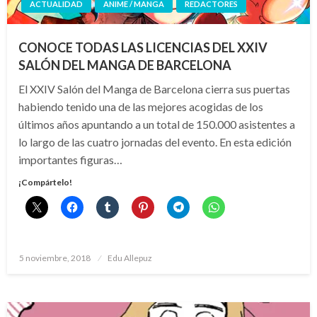
ACTUALIDAD
ANIME / MANGA
REDACTORES
CONOCE TODAS LAS LICENCIAS DEL XXIV
SALÓN DEL MANGA DE BARCELONA
El XXIV Salón del Manga de Barcelona cierra sus puertas
habiendo tenido una de las mejores acogidas de los
últimos años apuntando a un total de 150.000 asistentes a
lo largo de las cuatro jornadas del evento. En esta edición
importantes figuras…
¡Compártelo!
Publicado
5 noviembre, 2018
Edu Allepuz
el