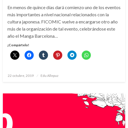
En menos de quince días dará comienzo uno de los eventos
más importantes a nivel nacional relacionados con la
cultura japonesa. FICOMIC vuelve a encargarse otro año
más de la organización de tal evento, celebrándose este
año el Manga Barcelona…
¡Compártelo!
Publicado
22 octubre, 2019
Edu Allepuz
el