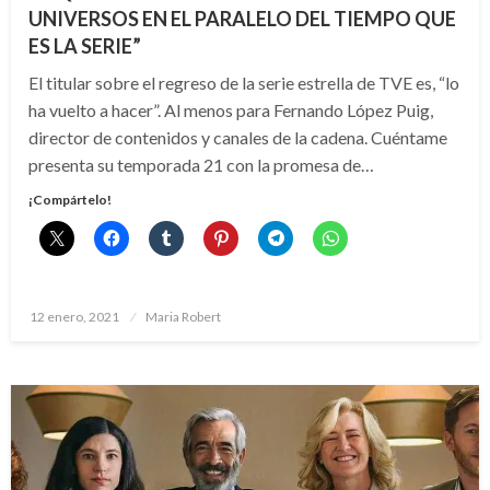
UNIVERSOS EN EL PARALELO DEL TIEMPO QUE
ES LA SERIE”
El titular sobre el regreso de la serie estrella de TVE es, “lo
ha vuelto a hacer”. Al menos para Fernando López Puig,
director de contenidos y canales de la cadena. Cuéntame
presenta su temporada 21 con la promesa de…
¡Compártelo!
Publicado
12 enero, 2021
Maria Robert
el