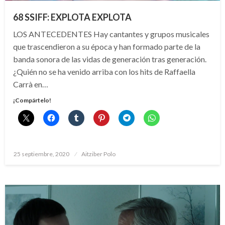
68 SSIFF: EXPLOTA EXPLOTA
LOS ANTECEDENTES Hay cantantes y grupos musicales
que trascendieron a su época y han formado parte de la
banda sonora de las vidas de generación tras generación.
¿Quién no se ha venido arriba con los hits de Raffaella
Carrà en…
¡Compártelo!
Publicado
25 septiembre, 2020
Aitziber Polo
el