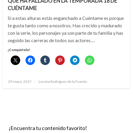
QUÉ HA FALLADO EN LA TEMPORADA 18 DE
CUÉNTAME
Si a estas alturas estás enganchado a Cuéntame es porque
te gusta tanto como a nosotros. Has crecido y madurado
con la serie, los personajes ya son parte de tu familia y has
seguido las carreras de todos sus actores….
¡Compártelo!
Publicado
29 mayo, 2017
Lorena Rodríguez de la Fuente
el
¡Encuentra tu contenido favorito!