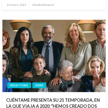
Publicado
13 enero, 2021
Claudia Banqueri
el
REDACTORES
SERIES
CUÉNTAME PRESENTA SU 21 TEMPORADA, EN
LA QUE VIAJA A 2020: “HEMOS CREADO DOS