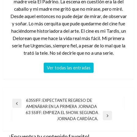
madre veía El Padrino. La escena en cuestión era la del
caballo y mi madre me gritó que no mirase, pero miré.
Desde aquel entonces no pude dejar de mirar, de observar
y soñar. Lo más cerquita que pude quedarme del cine fue
haciéndome historiadora del arte. El cine es mi Tardis, un
Delorean que me hace la vida real más fácil. Mi primera
serie fue Urgencias, siempre fiel, a pesar de lo mal que la
trató la tele. No sé decirle que no a una serie.
Ver todas las entradas
Navegación
63SSIFF: EXPECTANTE REGRESO DE
Entrada
AMENÁBAR EN LA PRIMERA JORNADA
de
anterior
63 SSIFF: EMPIEZA EL SHOW. SEGUNDA
entradas
Entrada
JORNADA CARDÍACA.
siguiente
¡Encuentra tu contenido favorito!