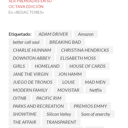
SER PREMIADAS EN SU
OCTAVA EDICIÓN
En «REDACTORES»
Etiquetado:
ADAM DRIVER
Amazon
better call saul
BREAKING BAD
CHARLIE HUNNAM
CHRISTINA HENDRICKS
DOWNTON ABBEY
ELISABETH MOSS
GIRLS
HOMELAND
HOUSE OF CARDS
JANE THE VIRGIN
JON HAMM
JUEGO DE TRONOS
LOUIE
MAD MEN
MODERN FAMILY
MOVISTAR
Netflix
OITNB
PACIFIC RIM
PARKS AND RECREATION
PREMIOS EMMY
SHOWTIME
Silicon Valley
Sons of anarchy
THE AFFAIR
TRANSPARENT