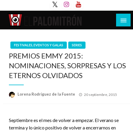
Saltar
al
contenido
Tu espacio de la industria de cine española y
El Palomitrón
latinoamericana
FESTIVALES, EVENTOS Y GALAS
SERIES
PREMIOS EMMY 2015:
NOMINACIONES, SORPRESAS Y LOS
ETERNOS OLVIDADOS
Publicado
Lorena Rodríguez de la Fuente
20 septiembre, 2015
el
Septiembre es el mes de volver a empezar. El verano se
termina y lo único positivo de volver a encerrarnos en