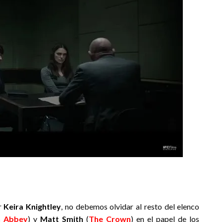
r
Keira Knightley
, no debemos olvidar al resto del elenco
 Abbey
) y
Matt Smith
(
The Crown
) en el papel de los