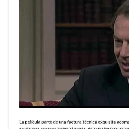
La película parte de una factura técnica exquisita aco
no devora escenas hasta el punto de entrelazarse en un