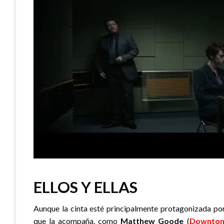
ELLOS Y ELLAS
Aunque la cinta esté principalmente protagonizada po
que la acompaña, como
Matthew Goode
(
Downton