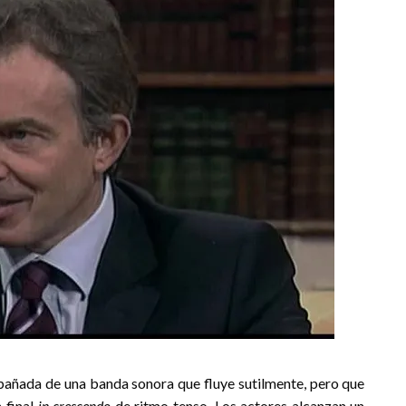
mpañada de una banda sonora que fluye sutilmente, pero que
 final
in crescendo
de ritmo tenso. Los actores alcanzan un