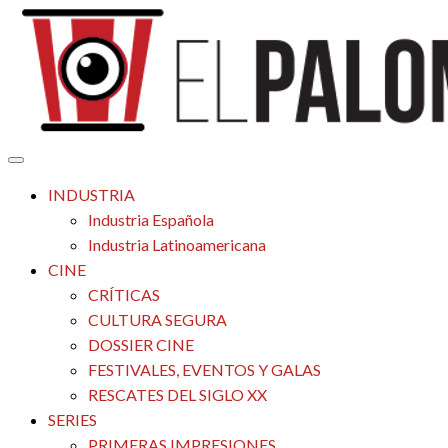
Saltar
al
contenido
Tu espacio de la industria de cine española y latinoamericana
El Palomitrón
INDUSTRIA
Industria Española
Industria Latinoamericana
CINE
CRÍTICAS
CULTURA SEGURA
DOSSIER CINE
FESTIVALES, EVENTOS Y GALAS
RESCATES DEL SIGLO XX
SERIES
PRIMERAS IMPRESIONES