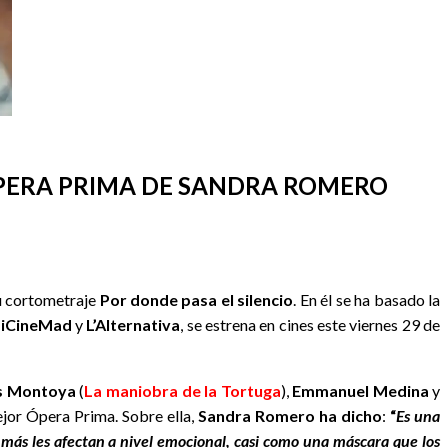
 ÓPERA PRIMA DE SANDRA ROMERO
u cortometraje
Por donde pasa el silencio
. En él se ha basado la
aiCineMad
y
L’Alternativa
, se estrena en cines este viernes 29 de
ás Montoya
(
La maniobra de la Tortuga
),
Emmanuel Medina
y
ejor Ópera Prima. Sobre ella,
Sandra Romero ha dicho
:
“
Es una
e más les afectan a nivel emocional, casi como una máscara que los