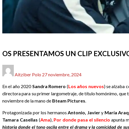
ARTÍCULOS DESTACADOS
CINE
REDACTORES
OS PRESENTAMOS UN CLIP EXCLUSIVO
Publicado
Aitziber Polo
27 noviembre, 2024
el
En el año 2020
Sandra Romero
(
Los años nuevos
) se alzaba 
directora para su primer largometraje, de título homónimo, que tr
noviembre de la mano de
Bteam Pictures
.
Protagonizada por los hermanos
Antonio, Javier
y
María Ara
Tamara Casellas
(
Ama
),
Por donde pasa el silencio
apunta m
historia donde el tono oscila entre el drama y la comicidad de su