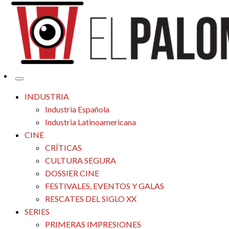
Tu espacio de la industria de cine española y latinoamericana
El Palomitrón
INDUSTRIA
Industria Española
Industria Latinoamericana
CINE
CRÍTICAS
CULTURA SEGURA
DOSSIER CINE
FESTIVALES, EVENTOS Y GALAS
RESCATES DEL SIGLO XX
SERIES
PRIMERAS IMPRESIONES