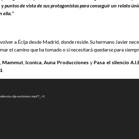
es y puntos de vista de sus protagonistas para conseguir un relato ú
 ella.”
lver a Écija desde Madrid, donde reside. Su hermano Javier necesit
tomar el camino que ha tomado o si necesitará quedarse para siempr
,
Mammut
,
Iconica
,
Auna Producciones
y
Pasa el silencio A.I.
d
.
silencio-clip-exclusivo.mp4?_=1