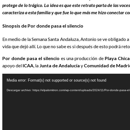
protege de lo trágico. La idea es que este retrato parta de las voc
caracteriza a esta familia y que fue lo que más me hizo conectar con
Sinopsis de Por donde pasa el silencio
En medio de la Semana Santa Andaluza, Antonio se ve obligado a vo
vida que dejó allí. Lo que no sabe es si después de esto podrá re
Por donde pasa el silencio
es una producción de
Playa Chica
apoyo del
ICAA
, la
Junta de Andalucía
y
Comunidad de Madri
Reproductor
Media error: Format(s) not supported or source(s) not found
de
Descargar archivo: https://elpalomitron.com/wp-content/uploads/2024/11/Por-donde-pasa-el-
vídeo