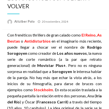
VOLVER
Publicado
Aitziber Polo
20 noviembre, 2024
el
Con frenéticos thrillers de gran calado como
El Reino
,
As
Bestas
o
Antidisturbios
en el imaginario más reciente,
puede llegar a chocar ver el nombre de
Rodrigo
Sorogoyen
como creador de
Los años nuevos
, la nueva
serie de corte romántico (a la par que retrato
generacional) de
Movistar Plus+
. Pero no es ninguna
sorpresa en realidad que a
Sorogoyen
le interesa hablar
de la pareja. No hay más que echar la vista atrás, a los
inicios de su filmografía, para darse de bruces con
ejemplos como
Stockholm
. En esta ocasión traslada a la
pequeña pantalla la relación entre dos personas, Ana (
Iria
del Río
) y Óscar (
Francesco Carril
) a través del tiempo
(10 años, 10 capítulos). La idea original de la serie se le