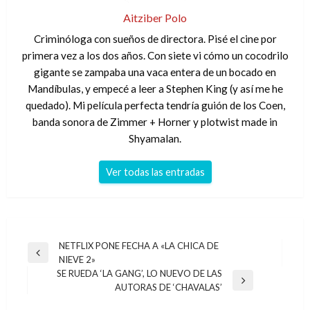
Aitziber Polo
Criminóloga con sueños de directora. Pisé el cine por
primera vez a los dos años. Con siete vi cómo un cocodrilo
gigante se zampaba una vaca entera de un bocado en
Mandíbulas, y empecé a leer a Stephen King (y así me he
quedado). Mi película perfecta tendría guión de los Coen,
banda sonora de Zimmer + Horner y plotwist made in
Shyamalan.
Ver todas las entradas
Navegación
NETFLIX PONE FECHA A «LA CHICA DE
Entrada
NIEVE 2»
de
anterior
SE RUEDA ‘LA GANG’, LO NUEVO DE LAS
entradas
Entrada
AUTORAS DE ‘CHAVALAS’
siguiente