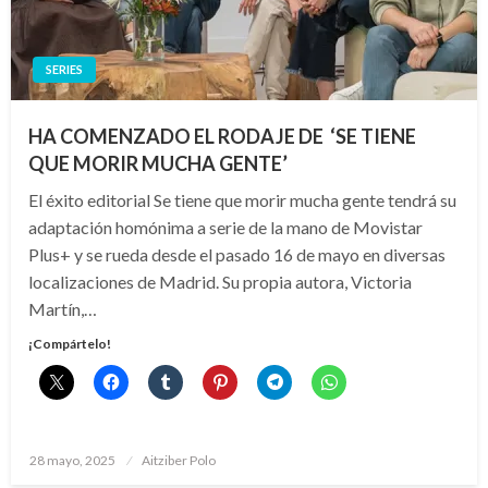
SERIES
HA COMENZADO EL RODAJE DE ‘SE TIENE
QUE MORIR MUCHA GENTE’
El éxito editorial Se tiene que morir mucha gente tendrá su
adaptación homónima a serie de la mano de Movistar
Plus+ y se rueda desde el pasado 16 de mayo en diversas
localizaciones de Madrid. Su propia autora, Victoria
Martín,…
¡Compártelo!
Publicado
28 mayo, 2025
Aitziber Polo
el