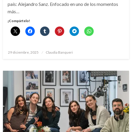
país: Alejandro Sanz. Enfocado en uno de los momentos
más…
¡Compártelo!
Publicado
29 diciembre, 2025
Claudia Banqueri
el