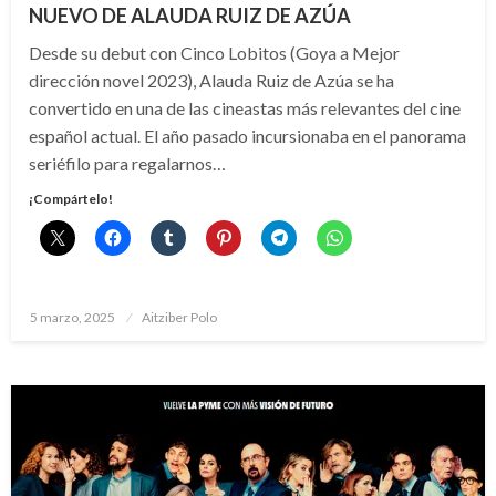
NUEVO DE ALAUDA RUIZ DE AZÚA
Desde su debut con Cinco Lobitos (Goya a Mejor
dirección novel 2023), Alauda Ruiz de Azúa se ha
convertido en una de las cineastas más relevantes del cine
español actual. El año pasado incursionaba en el panorama
seriéfilo para regalarnos…
¡Compártelo!
Publicado
5 marzo, 2025
Aitziber Polo
el