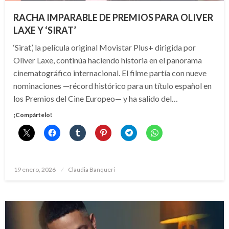
RACHA IMPARABLE DE PREMIOS PARA OLIVER
LAXE Y ‘SIRAT’
‘Sirat’, la película original Movistar Plus+ dirigida por
Oliver Laxe, continúa haciendo historia en el panorama
cinematográfico internacional. El filme partía con nueve
nominaciones —récord histórico para un título español en
los Premios del Cine Europeo— y ha salido del…
¡Compártelo!
Publicado
19 enero, 2026
Claudia Banqueri
el