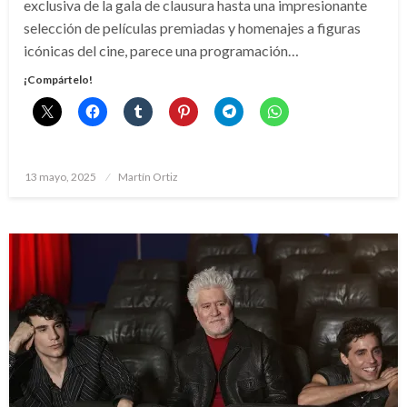
exclusiva de la gala de clausura hasta una impresionante
selección de películas premiadas y homenajes a figuras
icónicas del cine, parece una programación…
¡Compártelo!
Publicado
13 mayo, 2025
Martín Ortiz
el