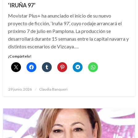
‘IRUÑA 97’
Movistar Plus+ ha anunciado el inicio de su nuevo
proyecto de ficción, ‘Iruña 97’, cuyo rodaje arrancará el
próximo 7 de julio en Pamplona. La producción se
desarrollará durante 15 semanas entre la capital navarra y
distintos escenarios de Vizcaya….
¡Compártelo!
Publicado
29 junio, 2026
Claudia Banqueri
el