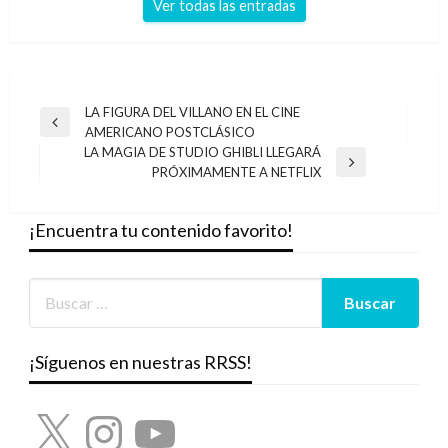
Ver todas las entradas
Navegación
LA FIGURA DEL VILLANO EN EL CINE
Entrada
AMERICANO POSTCLÁSICO
de
anterior
LA MAGIA DE STUDIO GHIBLI LLEGARÁ
entradas
Entrada
PRÓXIMAMENTE A NETFLIX
siguiente
¡Encuentra tu contenido favorito!
¡Síguenos en nuestras RRSS!
X
Instagram
YouTube