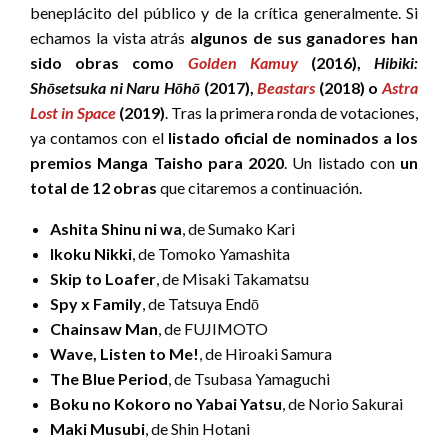
beneplácito del público y de la crítica generalmente. Si
echamos la vista atrás
algunos de sus ganadores han
sido obras como
Golden Kamuy
(2016),
Hibiki:
Shōsetsuka ni Naru Hōhō
(2017),
Beastars
(2018) o
Astra
Lost in Space
(2019)
. Tras la primera ronda de votaciones,
ya contamos con el
listado oficial de nominados a los
premios Manga Taisho para 2020
. Un listado con
un
total de 12 obras
que citaremos a continuación.
Ashita Shinu ni wa
, de Sumako Kari
Ikoku Nikki
, de Tomoko Yamashita
Skip to Loafer
, de Misaki Takamatsu
Spy x Family
, de Tatsuya Endō
Chainsaw Man
, de FUJIMOTO
Wave, Listen to Me!
, de Hiroaki Samura
The Blue Period
, de Tsubasa Yamaguchi
Boku no Kokoro no Yabai Yatsu
, de Norio Sakurai
Maki Musubi
, de Shin Hotani