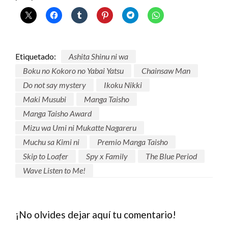
Etiquetado:
Ashita Shinu ni wa
Boku no Kokoro no Yabai Yatsu
Chainsaw Man
Do not say mystery
Ikoku Nikki
Maki Musubi
Manga Taisho
Manga Taisho Award
Mizu wa Umi ni Mukatte Nagareru
Muchu sa Kimi ni
Premio Manga Taisho
Skip to Loafer
Spy x Family
The Blue Period
Wave Listen to Me!
¡No olvides dejar aquí tu comentario!