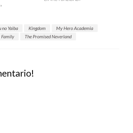
»
 no Yaiba
Kingdom
My Hero Academia
x Family
The Promised Neverland
mentario!