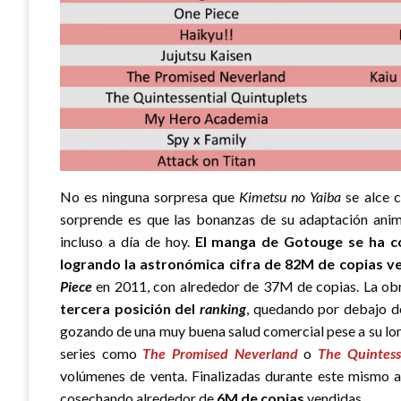
No es ninguna sorpresa que
Kimetsu no Yaiba
se alce c
sorprende es que las bonanzas de su adaptación ani
incluso a día de hoy.
El manga de Gotouge se ha c
logrando la astronómica cifra de 82M de copias v
Piece
en 2011, con alrededor de 37M de copias. La obr
tercera posición del
ranking
, quedando por debajo 
gozando de una muy buena salud comercial pese a su lon
series como
The Promised Neverland
o
The Quintess
volúmenes de venta. Finalizadas durante este mismo a
cosechando alrededor de
6M de copias
vendidas.