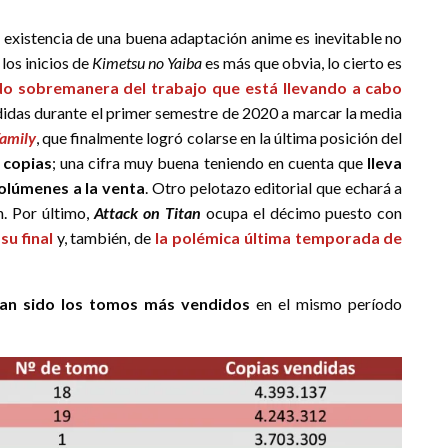
a existencia de una buena adaptación anime es inevitable no
 los inicios de
Kimetsu no Yaiba
es más que obvia, lo cierto es
do sobremanera del trabajo que está llevando a cabo
ndidas durante el primer semestre de 2020 a marcar la media
Family
, que finalmente logró colarse en la última posición del
 copias
; una cifra muy buena teniendo en cuenta que
lleva
volúmenes a la venta
. Otro pelotazo editorial que echará a
n. Por último,
Attack on Titan
ocupa el décimo puesto con
su final
y, también, de
la polémica última temporada de
an sido los tomos más vendidos
en el mismo período