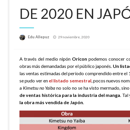
DE 2020 EN JAP
Publicado
Edu Allepuz
29 noviembre, 2020
el
A través del medio nipón
Oricon
podemos conocer con
obras más demandadas por el público japonés.
Un list
las ventas estimadas del período comprendido entre el
se pudo ver en
el
listado semestral
, pocos nuevos nom
a
Kimetsu no Yaiba
no solo no se ha visto mermado, sin
de ventas histórica para la industria del manga
. Ta
la obra más vendida de Japón
.