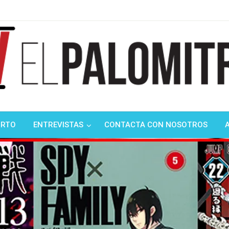
ndustria de cine española y latinoamericana
mitrón
ORTO
ENTREVISTAS
CONTACTA CON NOSOTROS