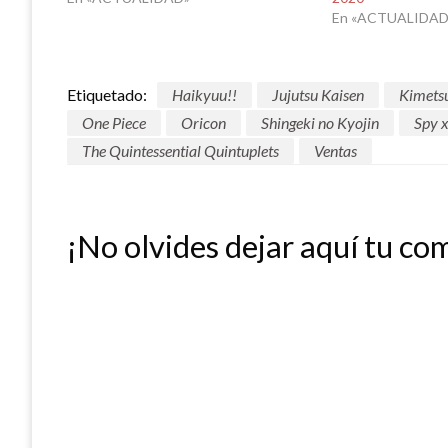
En «ACTUALIDAD
Etiquetado:
Haikyuu!!
Jujutsu Kaisen
Kimetsu
One Piece
Oricon
Shingeki no Kyojin
Spy 
The Quintessential Quintuplets
Ventas
¡No olvides dejar aquí tu co