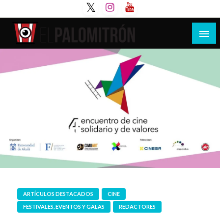
Saltar
al
contenido
Tu espacio de la industria de cine española y
El Palomitrón
latinoamericana
ARTÍCULOS DESTACADOS
CINE
FESTIVALES, EVENTOS Y GALAS
REDACTORES