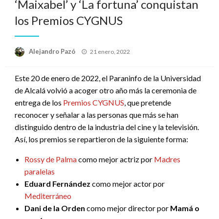
‘Maixabel’ y ‘La fortuna’ conquistan
los Premios CYGNUS
Publicado
Alejandro Pazó
21 enero, 2022
el
Este 20 de enero de 2022, el Paraninfo de la Universidad
de Alcalá volvió a acoger otro año más la ceremonia de
entrega de los
Premios CYGNUS
, que pretende
reconocer y señalar a las personas que más se han
distinguido dentro de la industria del cine y la televisión.
Así, los premios se repartieron de la siguiente forma:
Rossy de Palma
como mejor actriz por
Madres
paralelas
Eduard Fernández
como mejor actor por
Mediterráneo
Dani de la Orden
como mejor director por
Mamá o