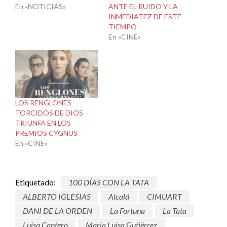
En «NOTICIAS»
ANTE EL RUIDO Y LA
INMEDIATEZ DE ESTE
TIEMPO
En «CINE»
LOS RENGLONES
TORCIDOS DE DIOS
TRIUNFA EN LOS
PREMIOS CYGNUS
En «CINE»
Etiquetado:
100 DÍAS CON LA TATA
ALBERTO IGLESIAS
Alcalá
CIMUART
DANI DE LA ORDEN
La Fortuna
La Tata
Luisa Cantero
Maria Luisa Gutiérrez