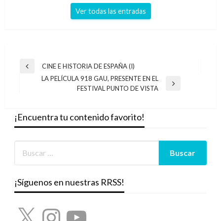
Ver todas las entradas
Navegación
CINE E HISTORIA DE ESPAÑA (I)
Entrada
de
LA PELÍCULA 918 GAU, PRESENTE EN EL
anterior
Entrada
FESTIVAL PUNTO DE VISTA
entradas
siguiente
¡Encuentra tu contenido favorito!
¡Síguenos en nuestras RRSS!
X
Instagram
YouTube