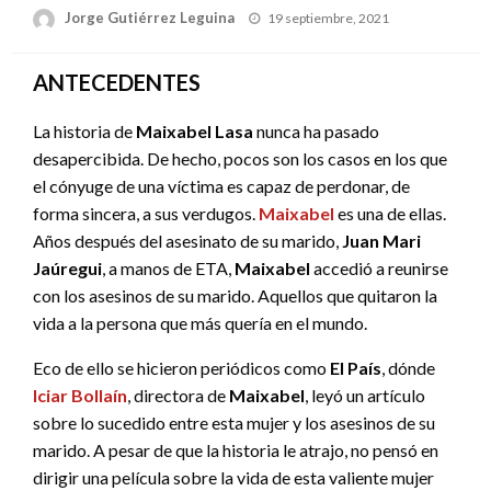
Publicado
Jorge Gutiérrez Leguina
19 septiembre, 2021
el
ANTECEDENTES
La historia de
Maixabel Lasa
nunca ha pasado
desapercibida. De hecho, pocos son los casos en los que
el cónyuge de una víctima es capaz de perdonar, de
forma sincera, a sus verdugos.
Maixabel
es una de ellas.
Años después del asesinato de su marido,
Juan Mari
Jaúregui
, a manos de ETA,
Maixabel
accedió a reunirse
con los asesinos de su marido. Aquellos que quitaron la
vida a la persona que más quería en el mundo.
Eco de ello se hicieron periódicos como
El País
, dónde
Iciar Bollaín
, directora de
Maixabel
, leyó un artículo
sobre lo sucedido entre esta mujer y los asesinos de su
marido. A pesar de que la historia le atrajo, no pensó en
dirigir una película sobre la vida de esta valiente mujer