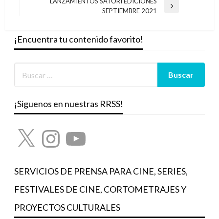
de
LANZAMIENTOS SATORI EDICIONES
anterior
Entrada
SEPTIEMBRE 2021
entradas
siguiente
¡Encuentra tu contenido favorito!
¡Síguenos en nuestras RRSS!
X
Instagram
YouTube
SERVICIOS DE PRENSA PARA CINE, SERIES,
FESTIVALES DE CINE, CORTOMETRAJES Y
PROYECTOS CULTURALES