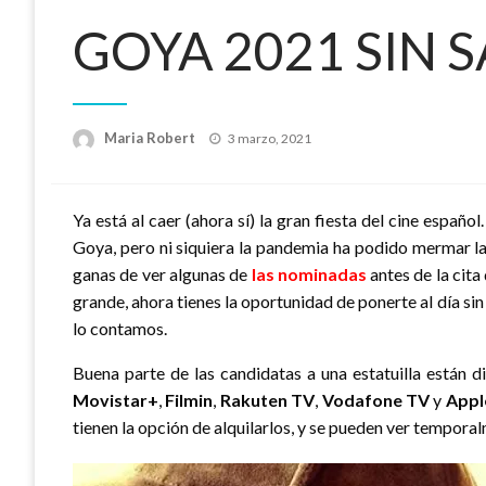
GOYA 2021 SIN S
Publicado
Maria Robert
3 marzo, 2021
el
Ya está al caer (ahora sí) la gran fiesta del cine españo
Goya, pero ni siquiera la pandemia ha podido mermar la
ganas de ver algunas de
las nominadas
antes de la cita
grande, ahora tienes la oportunidad de ponerte al día sin
lo contamos.
Buena parte de las candidatas a una estatuilla están 
Movistar+
,
Filmin
,
Rakuten TV
,
Vodafone TV
y
Appl
tienen la opción de alquilarlos, y se pueden ver tempora