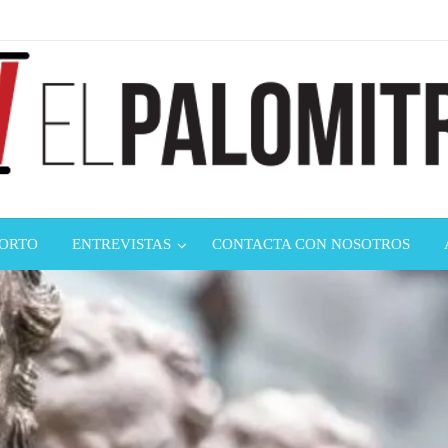
ndustria de cine española y latinoamericana
mitrón
CORTO
ENTREVISTAS
CONTACTA CON NOSOTROS